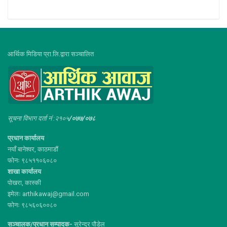
आर्थिक मिडिया प्रा.लि.द्वारा सञ्चालित
सूचना विभाग दर्ता नं :२१०५
/०७७/०७८
प्रधान कार्यालय
नयाँ बानेश्वर, काठमाडौं
फोनः ९८५११०६०८०
शाखा कार्यालय
पोखरा, कास्की
इमेलः arthikawaj@gmail.com
फोनः ९८५६०६००८०
सञ्चालक/प्रधान सम्पादक-
सुरेन्द्र पौडेल