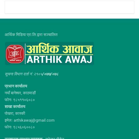
आर्थिक मिडिया प्रा.लि.द्वारा सञ्चालित
सूचना विभाग दर्ता नं :२१०५
/०७७/०७८
प्रधान कार्यालय
नयाँ बानेश्वर, काठमाडौं
फोनः ९८५११०६०८०
शाखा कार्यालय
पोखरा, कास्की
इमेलः arthikawaj@gmail.com
फोनः ९८५६०६००८०