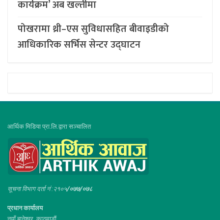
कार्यक्रम’ अब खल्तीमा
पोखरामा थ्री–एस सुविधासहित बीवाइडीको
आधिकारिक सर्भिस सेन्टर उद्घाटन
आर्थिक मिडिया प्रा.लि.द्वारा सञ्चालित
सूचना विभाग दर्ता नं :२१०५
/०७७/०७८
प्रधान कार्यालय
नयाँ बानेश्वर, काठमाडौं