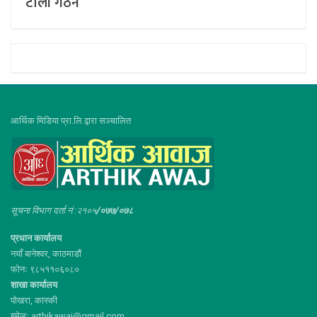
टोली गठन
आर्थिक मिडिया प्रा.लि.द्वारा सञ्चालित
सूचना विभाग दर्ता नं :२१०५
/०७७/०७८
प्रधान कार्यालय
नयाँ बानेश्वर, काठमाडौं
फोनः ९८५११०६०८०
शाखा कार्यालय
पोखरा, कास्की
इमेलः arthikawaj@gmail.com