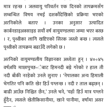
मात्र रहन्छ । जलवायु परिवर्तन एक दिनको तापक्रमसँग
सम्बन्धित विषय नभई दशकौंदेखिको प्रक्रिया भएको
अरनिकोले बताए । उनका अनुसार उत्पादित
कार्बनडाइअक्साइड सयौं वर्ष वायुमण्डलमा जम्मा भएर बस्छ
। र, पृथ्वीका लागि खप्टिएको सिरक जस्तो बन्छ । त्यसले
पृथ्वीको तापक्रम बढाउँदै लगेको छ ।
अरनिको वायुमण्डलीय विज्ञानका अध्येता हुन् । ४०÷४५
वर्षअघि माछापुच्छ«ेबाट हिमनदी बग्ने गरेको र हाल ती
नदी बाँकी नरहेको उनले सुनाए । ‘नेपालका अन्य हिमाली
भेगतिर पनि कति खेर हिउँ पग्लन्छ । नदी र ताल बढ्छन् ।
बाढी आउँछ निश्चित छैन,’ उनले भने, ‘यहाँ हिउँ मात्र पग्लने
हुँदैन, त्यसले खेतीकिसानीमा, खाने पानीमा, वर्षामा असर