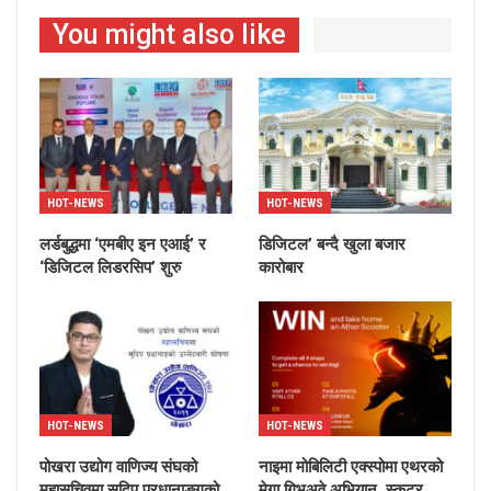
You might also like
HOT-NEWS
HOT-NEWS
लर्डबुद्धमा ‘एमबीए इन एआई’ र
डिजिटल’ बन्दै खुला बजार
‘डिजिटल लिडरसिप’ शुरु
कारोबार
HOT-NEWS
HOT-NEWS
पोखरा उद्योग वाणिज्य संघको
नाइमा मोबिलिटी एक्स्पोमा एथरको
महासचिवमा सुदिप प्रधानाङ्गको
मेगा गिभअवे अभियान, स्कुटर