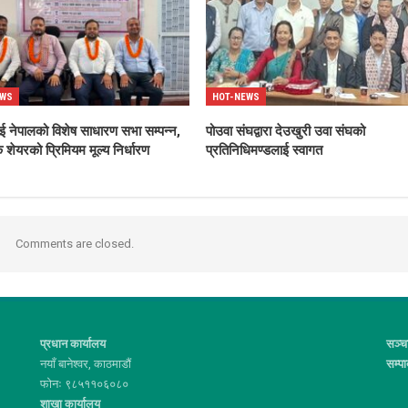
EWS
HOT-NEWS
ाई नेपालको विशेष साधारण सभा सम्पन्न,
पोउवा संघद्वारा देउखुरी उवा संघको
 शेयरको प्रिमियम मूल्य निर्धारण
प्रतिनिधिमण्डलाई स्वागत
Comments are closed.
प्रधान कार्यालय
सञ्च
नयाँ बानेश्वर, काठमाडौं
सम्प
फोनः ९८५११०६०८०
शाखा कार्यालय