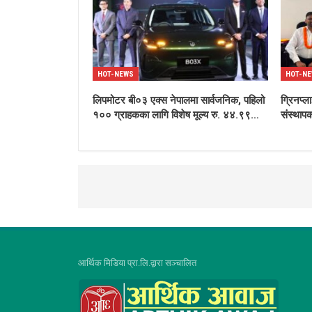
HOT-NEWS
HOT-N
लिपमोटर बी०३ एक्स नेपालमा सार्वजनिक, पहिलो
ग्रिनप्ल
१०० ग्राहकका लागि विशेष मूल्य रु. ४४.९९…
संस्थापक
आर्थिक मिडिया प्रा.लि.द्वारा सञ्चालित