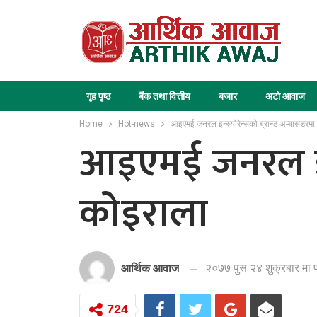
गृह पृष्ठ
बैंक तथा वित्तीय
बजार
अटो आवाज
Home
Hot-news
आइएमई जनरल इन्स्योरेन्सको ब्रान्ड अम्बासडरमा
आइएमई जनरल इन्स
कोइराला
२०७७ पुस २४ शुक्रबार मा 
आर्थिक आवाज
724