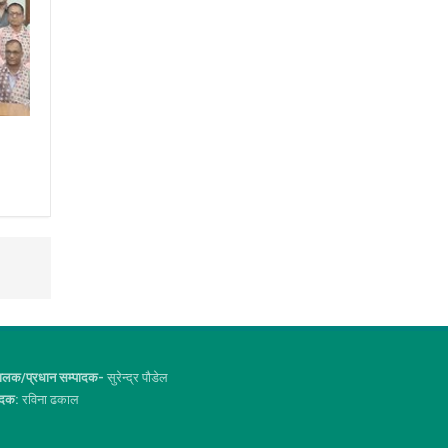
ालक/प्रधान सम्पादक-
सुरेन्द्र पौडेल
ादक:
रविना ढकाल