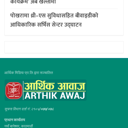
कार्यक्रम’ अब खल्तीमा
पोखरामा थ्री–एस सुविधासहित बीवाइडीको
आधिकारिक सर्भिस सेन्टर उद्घाटन
आर्थिक मिडिया प्रा.लि.द्वारा सञ्चालित
सूचना विभाग दर्ता नं :२१०५
/०७७/०७८
प्रधान कार्यालय
नयाँ बानेश्वर, काठमाडौं