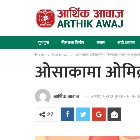
गृह पृष्ठ
बैंक तथा वित्तीय
बजार
अटो आवाज
Home
Hot-news
ओसाकामा ओमिक्रोन भेरिएन्टको संक्रमण समुदाय
ओसाकामा ओमिक्र
२०७८ पुस ७ बुधबार मा प्र
आर्थिक आवाज
27