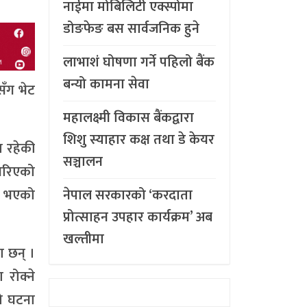
नाईमा मोबिलिटी एक्स्पोमा
डोङफेङ बस सार्वजनिक हुने
लाभाशं घोषणा गर्ने पहिलो बैंक
बन्यो कामना सेवा
सँग भेट
महालक्ष्मी विकास बैंकद्वारा
शिशु स्याहार कक्ष तथा डे केयर
ा रहेकी
सञ्चालन
गरिएको
ेल भएको
नेपाल सरकारको ‘करदाता
प्रोत्साहन उपहार कार्यक्रम’ अब
खल्तीमा
ा छन् ।
 रोक्ने
लो घटना