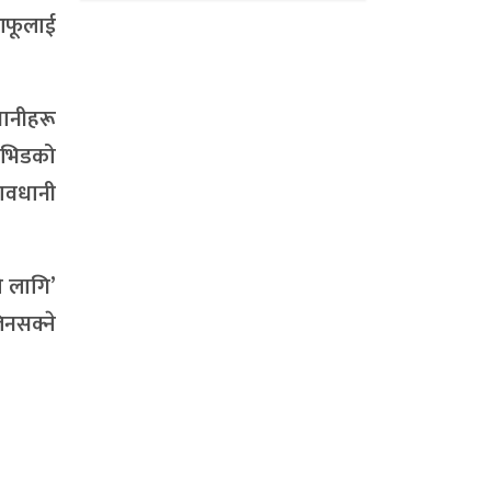
आफूलाई
धानीहरू
कोभिडको
ावधानी
ो लागि’
िनसक्ने