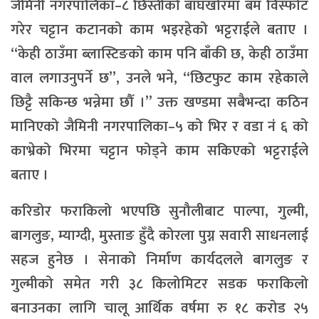
जैमिनी नगरपालिका–८ छिस्तीको बाघखोरमा बम विस्फोट
गरेर चट्टान कटानको काम भइरहेको भट्टराईले बताए ।
“केही ठाउँमा ब्लास्टिङको काम पनि बाँकी छ, केही ठाउँमा
वाल लगाउनुपर्ने छ”, उनले भने, “छिटफुट काम रहेकाले
छिट्टै सकिन्छ भन्नेमा छौँ ।” उक्त खण्डमा सबैभन्दा कठिन
मानिएको जैमिनी नगरपालिका–५ को भिर र वडा नं ६ को
काभ्रेको भिरमा चट्टान फोड्ने काम सकिएको भट्टराईले
बताए ।
करिडोर फराकिलो भएपछि सुनौलीबाट पाल्पा, गुल्मी,
बागलुङ, म्याग्दी, मुस्ताङ हुँदै कोरला पुग्न सवारी साधनलाई
सहज हुनेछ । सेनाको निर्माण कार्यदलले बागलुङ र
गुल्मीको समेत गरी ३८ किलोमिटर सडक फराकिलो
बनाउनका लागि चालू आर्थिक वर्षमा रु १८ करोड २५