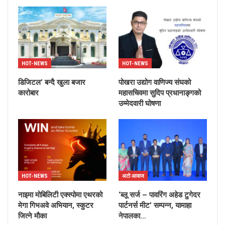
HOT-NEWS
HOT-NEWS
डिजिटल’ बन्दै खुला बजार
पोखरा उद्योग वाणिज्य संघको
कारोबार
महासचिवमा सुदिप प्रधानाङ्गको
उम्मेदवारी घोषणा
HOT-NEWS
अटो आवाज
नाइमा मोबिलिटी एक्स्पोमा एथरको
‘ब्लू सर्ज – पावरिंग अहेड टुगेदर
मेगा गिभअवे अभियान, स्कुटर
पार्टनर्स मीट’ सम्पन्न, यामाहा
जित्ने मौका
नेपालका…