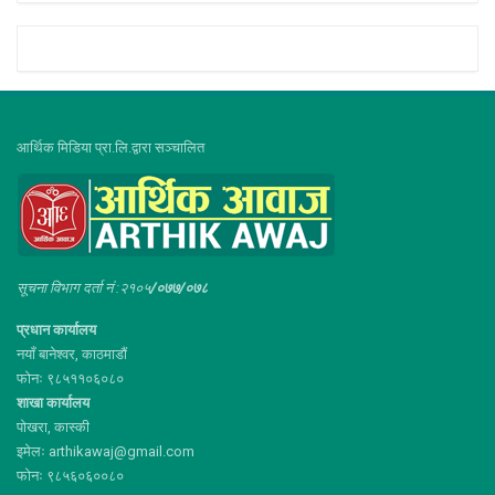
आर्थिक मिडिया प्रा.लि.द्वारा सञ्चालित
सूचना विभाग दर्ता नं :२१०५
/०७७/०७८
प्रधान कार्यालय
नयाँ बानेश्वर, काठमाडौं
फोनः ९८५११०६०८०
शाखा कार्यालय
पोखरा, कास्की
इमेलः arthikawaj@gmail.com
फोनः ९८५६०६००८०