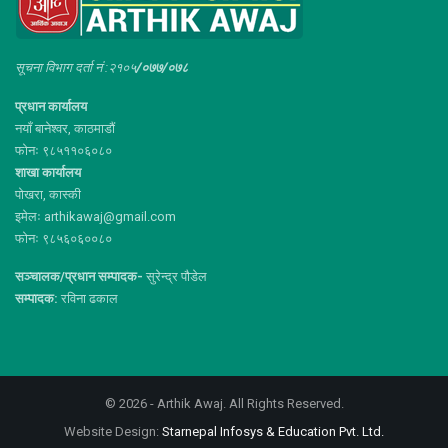
सूचना विभाग दर्ता नं :२१०५
/०७७/०७८
प्रधान कार्यालय
नयाँ बानेश्वर, काठमाडौं
फोनः ९८५११०६०८०
शाखा कार्यालय
पोखरा, कास्की
इमेलः arthikawaj@gmail.com
फोनः ९८५६०६००८०
सञ्चालक/प्रधान सम्पादक-
सुरेन्द्र पौडेल
सम्पादक:
रविना ढकाल
© 2026 - Arthik Awaj. All Rights Reserved.
Website Design:
Starnepal Infosys & Education Pvt. Ltd.