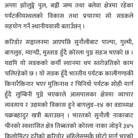
अग्ला झोलुङ्गे पुल, बञ्जी जम्प तथा बलेवा क्षेत्रमा रहेका
पर्यटकीयस्थलको विकास तथा प्रचारमा सो सडकले
सहयोग गर्ने स्थानीयवासी बताउँछन् ।
करिडोर सञ्चालनमा आएपछि सुनौलीबाट पाल्पा, गुल्मी,
बागलुङ, म्याग्दी, मुस्ताङ हुँदै कोरला पुग्न सहज भएको छ ।
यद्यपि यो सडकको कयौँ स्थानमा थप स्तरोन्नतिको काम
चलिरहेको छ । यो सडक हुँदै भारतीय पर्यटक कालीगण्डकी
किनारैकिनार भएर मुक्तिनाथ र चिनियाँ पर्यटक सोही मार्ग
हुँदै लुम्बिनी पुग्ने भएकाले आसपासका क्षेत्रमा व्यापार
व्यवसाय र उद्यमको विकास हुने बागलुङ–१४ का वडाध्यक्ष
चक्रबहादुर खत्री बताउछन् । भारतको सुनौली नाकाबाट
चीनको स्वशासित क्षेत्र तिब्बतको कोरला नाका जोड्ने ३४५
किलोमिटर दूरीको करिडोर अहिलेसम्मकै छोटो मार्ग भएको