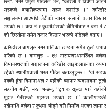
छन्”, नगर प्रमुख पौडेलले भने, “कोरला र त्रिवेणी जोड्ने
सडकले बजारीकरणमा सहज बनाउँछ ।” करिडोर
सञ्चालनमा आएपछि जैदीको न्वारमा ससानो बजार विस्तार
भएको छ । वडा नं १ कुश्मीशेराको जैमिनीघाट र वडा नं ८
को छिस्तीमा समेत बजार विस्तार भएको पौडेलले बताए ।
करिडोरले बागलुङ नगरपालिका खण्डमा समेत ठूलो प्रभाव
पारेको छ । बागलुङ – १४ नारायणस्थानस्थित बलेवा
विमानस्थलको सञ्चालनमा करिडोर लाइफलाइनका रुपमा
रहेको स्थानीयवासी भरत पौडेल बताउनुहुन्छ । “यो सडक
पक्की हुँदा विमानस्थल र यहाँको व्यापार व्यवसायमा ठूलो
सहयोग गर्छ”, भरत भन्छन्, “ट्रयाक खुल्दा मात्रै यहाँको
मुहार फेरिएको महसस भएको छ ।” कालीगण्डकी
नदीमाथि बलेवा र कुश्मा जोड्ने गरी निर्माण भएका लामा र