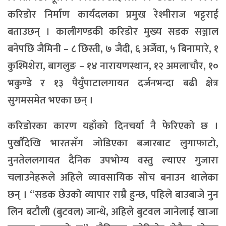
करिडोर निर्माण कार्यदलका प्रमुख रेश्मीराज भट्टराई
बताउछन् । कालीगण्डकी करिडोर मुख्य सडक सञ्जाल
बनेपछि जैमिनी – ८ छिस्ती, ७ जैदी, ६ अर्जेवा, ५ बिनामारे, १
कुश्मिशेरा, बागलुङ – १४ नारायणस्थान, १२ अमलाचौर, १०
भकुण्डे र १३ पैयुँपाटालगायत दर्जनभन्दा बढी क्षेत्र
सुगमसमेत भएका छन् ।
करिडोरका कारण यहाँको दिनचर्या नै फेरिएको छ ।
पुर्खौंँदेखि भारतसँग जोडिएका बजारबाट लुगाफाटो,
नुनतेललगायत दैनिक उपभोग्य वस्तु ल्याएर गुजारा
चलाउनेहरूले अहिले व्यावसायिक सोच बनाउन थालेका
छन् । “सडक छेउको व्यापार राम्रै हुन्छ, पहिले बाउबाजे नुन
लिन बटौली (बुटवल) जान्थे, अहिले बुटवल जानेलाई खाजा