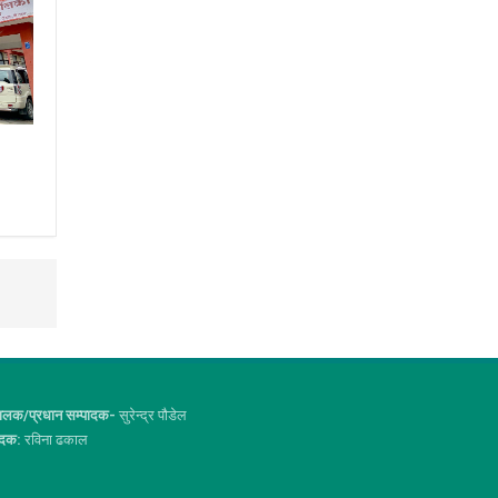
ालक/प्रधान सम्पादक-
सुरेन्द्र पौडेल
ादक:
रविना ढकाल