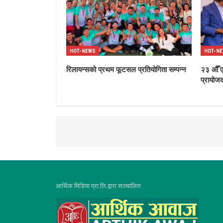
HOT-NEWS
HOT-N
रिलायन्सको प्रथम फूटसल प्रतियोगिता सम्पन्न
२३ औँ एन
प्रायोजक
आर्थिक मिडिया प्रा.लि.द्वारा सञ्चालित