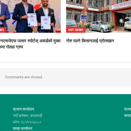
EWS
HOT-NEWS
एसजेएफ पल्सर स्पोर्टस् अवार्डको मुख्य
गोरु पाल्ने किसानलाई प्रोत्साहन
मा गोल्छा ग्रुप
Comments are closed.
प्रधान कार्यालय
सञ्च
नयाँ बानेश्वर, काठमाडौं
सम्प
फोनः ९८५११०६०८०
शाखा कार्यालय