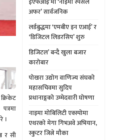
ईएफआइ’मा ‘नाइमा स्पेसल
अफर’ सार्वजनिक
लर्डबुद्धमा ‘एमबीए इन एआई’ र
‘डिजिटल लिडरसिप’ शुरु
डिजिटल’ बन्दै खुला बजार
कारोबार
पोखरा उद्योग वाणिज्य संघको
महासचिवमा सुदिप
प्रधानाङ्गको उम्मेदवारी घोषणा
क्रिकेट
पत्रमा
नाइमा मोबिलिटी एक्स्पोमा
रे ।
एथरको मेगा गिभअवे अभियान,
स्कुटर जित्ने मौका
ख र सी