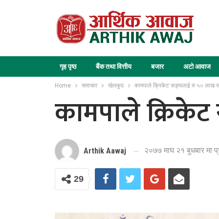
गृह पृष्ठ
बैंक तथा वित्तीय
बजार
अटो आवाज
Home
समाचार
खेलकुद
कामपाले क्रिकेट सङ्घलाई रु ५० लाख सह
कामपाले क्रिकेट
२०७७ माघ २१ बुधबार मा प
Arthik Aawaj
29