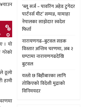
ु¥याउन
‘ब्लू सर्ज – पावरिंग अहेड टुगेदर
पार्टनर्स मीट’ सम्पन्न, यामाहा
नेपालका साझेदार स्वदेश
फिर्ता
नारायणगढ–बुटवल सडक
ाए । यो
विस्तार अन्तिम चरणमा, अब २
ग गरेको
घण्टामा नारायणगढदेखि
बुटवल
ले ठूलो
यस्तो छ बिहीबारका लागि
री हामी
तोकिएको विदेशी मुद्राको
विनिमयदर
 चरणमा