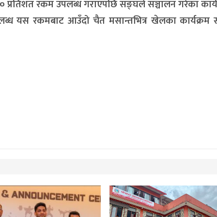
० प्रतिशत रकम उपलब्ध गराएपछि सङ्घले सञ्चालन गरेका कार्
ब्ध यस रकमबाट आउँदो चैत मसान्तभित्र खेलका कार्यक्रम स