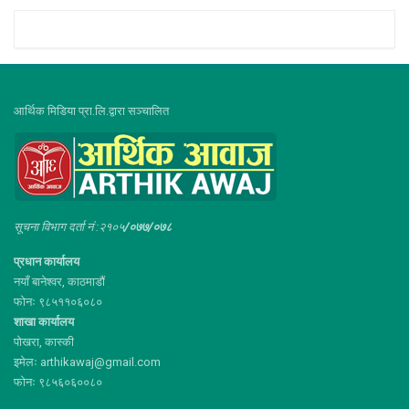
आर्थिक मिडिया प्रा.लि.द्वारा सञ्चालित
सूचना विभाग दर्ता नं :२१०५
/०७७/०७८
प्रधान कार्यालय
नयाँ बानेश्वर, काठमाडौं
फोनः ९८५११०६०८०
शाखा कार्यालय
पोखरा, कास्की
इमेलः arthikawaj@gmail.com
फोनः ९८५६०६००८०