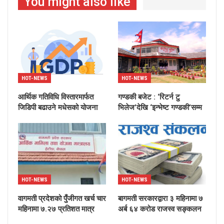
You might also like
HOT-NEWS
HOT-NEWS
आर्थिक गतिविधि विस्तारमार्फत
गण्डकी बजेट : ‘रिटर्न टु
जिडिपी बढाउने मधेसको योजना
भिलेज’देखि ‘इन्भेष्ट गण्डकी’सम्म
HOT-NEWS
HOT-NEWS
वागमती प्रदेशको पुँजीगत खर्च चार
बागमती सरकारद्वारा ३ महिनामा ७
महिनामा ७.२७ प्रतिशत मात्र
अर्ब ६४ करोड राजस्व सङ्कलन