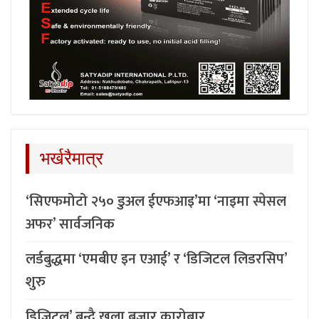
भर्खरैमात्र
‘सिएफमोटो २५० डुअल ईएफआइ’मा ‘नाइमा स्पेसल
अफर’ सार्वजनिक
लर्डबुद्धमा ‘एमबीए इन एआई’ र ‘डिजिटल लिडरसिप’
शुरु
डिजिटल’ बन्दै खुला बजार कारोबार