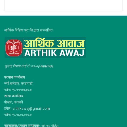
आर्थिक मिडिया प्रा.लि.द्वारा सञ्चालित
सूचना विभाग दर्ता नं :२१०५
/०७७/०७८
प्रधान कार्यालय
नयाँ बानेश्वर, काठमाडौं
फोनः ९८५११०६०८०
शाखा कार्यालय
पोखरा, कास्की
इमेलः arthikawaj@gmail.com
फोनः ९८५६०६००८०
सञ्चालक/प्रधान सम्पादक-
सुरेन्द्र पौडेल