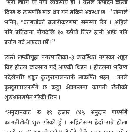
“मेरो लागि यो नयाँ व्यवसाय हो । यसले उत्पादन कस्तो
दिन्छ रु त्यसपछि मात्र थप गर्न सकिने अवस्था छ ।” खेमाले
भनिन्, “कागतीको बजारीकरणमा समस्या छैन । अहिले
पनि प्रतिदाना पाँचदेखि १० रुपैयाँ तिरेर हामी आफैँ पनि
प्रयोग गर्दै आएका छौँ ।”
त्यस्तै लम्कीचुहा नगरपालिका–३ व्यवस्थित नगरका शङ्कर
विष्ट होटल व्यवसाय गर्दै आएकी थिइन् । होटलमा भविष्य
नदेखेपछि शङ्कर कुखुरापालनतर्फ आकर्षित भइन् । उनले
कुखुरापालनसँगै छ कठ्ठा क्षेत्रफलमा कागती खेतीको
शुरुआतसमेत गरेकी छिन् ।
‘‘अनुदानबाट रु १९ हजार ८४५ अनुदान पाएसँगै
कागतीखेती शुरु गरेको हुँ । अहिलेसम्म हेर्दा राम्रै होला