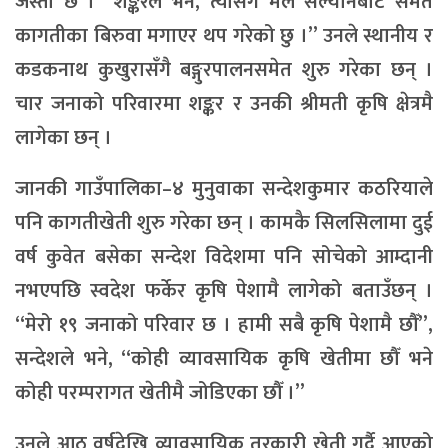
जस्तो छ ।” शङ्करले भने,“त्योसँगै मैले सल्यानबाट समेत
कागतीका बिरुवा मगाएर थप गरेको छु ।” उनले स्थानीय र
कडकनाथ कुखुरासँगै बङ्गुरपालनसमेत शुरु गरेका छन् ।
चार जनाको परिवारमा शङ्कर र उनकी श्रीमती कृषि क्षेत्रमै
लागेका छन् ।
जानकी गाउँपालिका–४ मुनुवाका सन्देशकुमार कठरियाले
पनि कागतीखेती शुरु गरेका छन् । कामकै सिलसिलामा दुई
वर्ष कुवेत बसेका सन्देश विदेशमा पनि सोचेको आम्दानी
नभएपछि स्वदेश फर्केर कृषि पेशामै लागेको बताउँछन् ।
“मेरो १९ जनाको परिवार छ । हामी सबै कृषि पेशामै छौँ”,
सन्देशले भने, “कोही व्यावसायिक कृषि खेतीमा छौँ भने
कोही परम्परागत खेतीमै जोडिएका छौँ ।”
उनले आठ वर्षदेखि व्यावसायिक तरकारी खेती गर्दै आएको