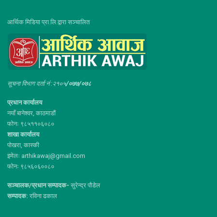
आर्थिक मिडिया प्रा.लि.द्वारा सञ्चालित
सूचना विभाग दर्ता नं :२१०५
/०७७/०७८
प्रधान कार्यालय
नयाँ बानेश्वर, काठमाडौं
फोनः ९८५११०६०८०
शाखा कार्यालय
पोखरा, कास्की
इमेलः arthikawaj@gmail.com
फोनः ९८५६०६००८०
सञ्चालक/प्रधान सम्पादक-
सुरेन्द्र पौडेल
सम्पादक:
रविना ढकाल