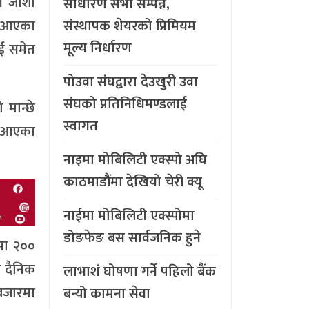
य जोशी
साधारण सभा सम्पन्न,
दै आएका
संस्थापक शेयरको प्रिमियम
मूल्य निर्धारण
ाई समेत
पोउवा संघद्वारा देउखुरी उवा
संघको प्रतिनिधिमण्डलाई
 मान्छे
स्वागत
दै आएका
नाइमा मोबिलिटी एक्स्पो अघि
काठमाडौंमा देखियो चेरी क्यू
नाईमा मोबिलिटी एक्स्पोमा
डोङफेङ बस सार्वजनिक हुने
मा २००
ा दैनिक
लाभाशं घोषणा गर्ने पहिलो बैंक
 बजारमा
बन्यो कामना सेवा