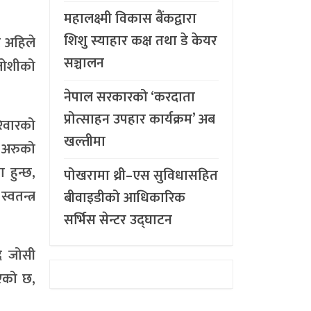
महालक्ष्मी विकास बैंकद्वारा
शिशु स्याहार कक्ष तथा डे केयर
ट अहिले
सञ्चालन
जोशीको
नेपाल सरकारको ‘करदाता
प्रोत्साहन उपहार कार्यक्रम’ अब
रिवारको
खल्तीमा
 अरुको
 हुन्छ,
पोखरामा थ्री–एस सुविधासहित
वतन्त्र
बीवाइडीको आधिकारिक
सर्भिस सेन्टर उद्घाटन
ै जोसी
एको छ,