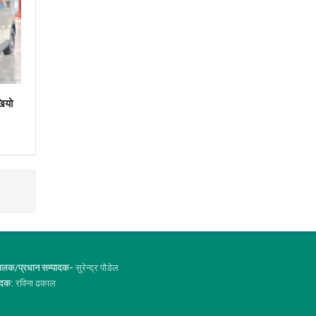
खियो
ालक/प्रधान सम्पादक-
सुरेन्द्र पौडेल
ादक:
रविना ढकाल