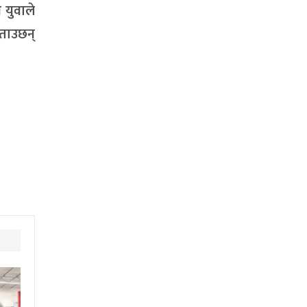
 युवाले
बताउछन्