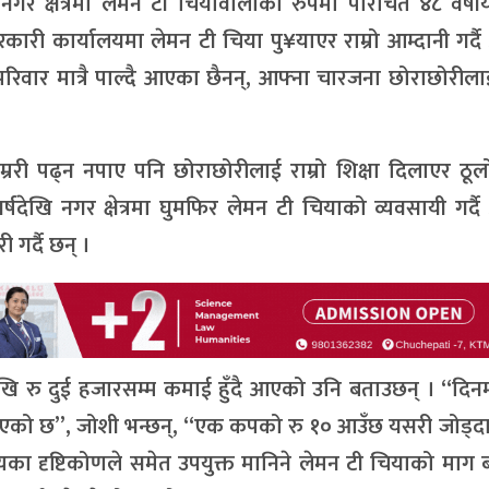
गर क्षेत्रमा लेमन टी चियावालाका रुपमा परिचित ४८ वर्षी
ारी कार्यालयमा लेमन टी चिया पु¥याएर राम्रो आम्दानी गर्
परिवार मात्रै पाल्दै आएका छैनन्, आफ्ना चारजना छोराछोरील
री पढ्न नपाए पनि छोराछोरीलाई राम्रो शिक्षा दिलाएर ठूलो
देखि नगर क्षेत्रमा घुमफिर लेमन टी चियाको व्यवसायी गर्
गर्दै छन् ।
खि रु दुई हजारसम्म कमाई हुँदै आएको उनि बताउछन् । “दिन
ै आएको छ”, जोशी भन्छन्, “एक कपको रु १० आउँछ यसरी जोड्द
्यका दृष्टिकोणले समेत उपयुक्त मानिने लेमन टी चियाको माग