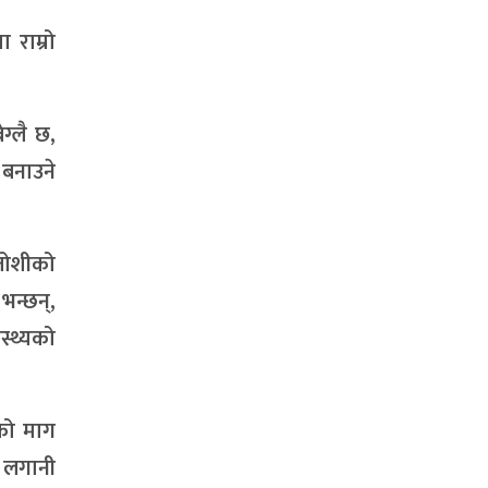
 राम्रो
ग्लै छ,
 बनाउने
 जोशीको
भन्छन्,
स्थ्यको
को माग
म लगानी