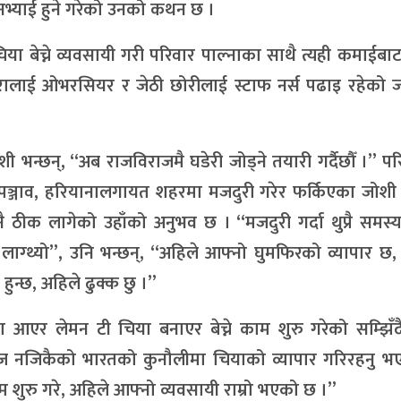
नभ्याई हुने गरेको उनको कथन छ ।
या बेच्ने व्यवसायी गरी परिवार पाल्नाका साथै त्यही कमाईबा
ोरालाई ओभरसियर र जेठी छोरीलाई स्टाफ नर्स पढाइ रहेको 
ी भन्छन्, “अब राजविराजमै घडेरी जोड्ने तयारी गर्दैछौँ ।” प
ञ्जाव, हरियानालगायत शहरमा मजदुरी गरेर फर्किएका जोशी
 ठीक लागेको उहाँको अनुभव छ । ‘‘मजदुरी गर्दा थुप्रै समस्या
ाग्थ्यो”, उनि भन्छन्, ‘‘अहिले आफ्नो घुमफिरको व्यापार छ, स्
हुन्छ, अहिले ढुक्क छु ।”
आएर लेमन टी चिया बनाएर बेच्ने काम शुरु गरेको सम्झिँद
ाज नजिकैको भारतको कुनौलीमा चियाको व्यापार गरिरहनु भ
रु गरे, अहिले आफ्नो व्यवसायी राम्रो भएको छ ।”