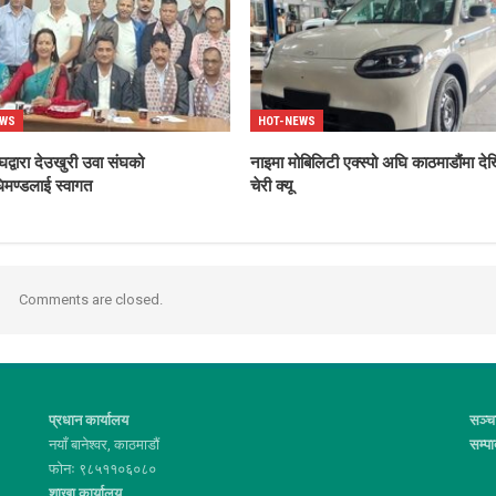
EWS
HOT-NEWS
घद्वारा देउखुरी उवा संघको
नाइमा मोबिलिटी एक्स्पो अघि काठमाडौंमा दे
िमण्डलाई स्वागत
चेरी क्यू
Comments are closed.
प्रधान कार्यालय
सञ्च
नयाँ बानेश्वर, काठमाडौं
सम्प
फोनः ९८५११०६०८०
शाखा कार्यालय