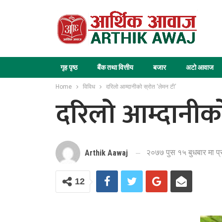
गृह पृष्ठ
बैंक तथा वित्तीय
बजार
अटो आवाज
Home
विविध
दरिलो आम्दानीको स्रोत ‘लेमन टी’
दरिलो आम्दानीको 
२०७७ पुस १५ बुधबार मा प
Arthik Aawaj
12