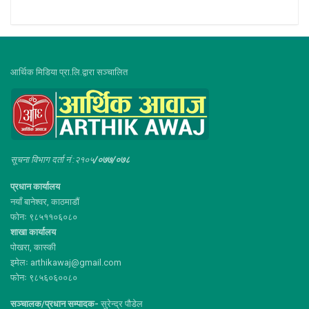
आर्थिक मिडिया प्रा.लि.द्वारा सञ्चालित
सूचना विभाग दर्ता नं :२१०५
/०७७/०७८
प्रधान कार्यालय
नयाँ बानेश्वर, काठमाडौं
फोनः ९८५११०६०८०
शाखा कार्यालय
पोखरा, कास्की
इमेलः arthikawaj@gmail.com
फोनः ९८५६०६००८०
सञ्चालक/प्रधान सम्पादक-
सुरेन्द्र पौडेल