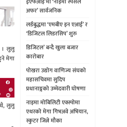
ईएफआइ’मा ‘नाइमा स्पेसल
अफर’ सार्वजनिक
लर्डबुद्धमा ‘एमबीए इन एआई’ र
‘डिजिटल लिडरसिप’ शुरु
डिजिटल’ बन्दै खुला बजार
 । लुलु
कारोबार
ने मेगा
पोखरा उद्योग वाणिज्य संघको
महासचिवमा सुदिप
प्रधानाङ्गको उम्मेदवारी घोषणा
नाइमा मोबिलिटी एक्स्पोमा
ै, लुलु
एथरको मेगा गिभअवे अभियान,
स्कुटर जित्ने मौका