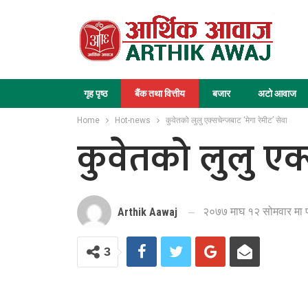
गृह पृष्ठ
बैंक तथा वित्तीय
बजार
अटो आवाज
Home
Hot-news
कुवेतको लुलु एक्सचेन्जबाट ‘मेगा रेमीट’ सेवा
कुवेतको लुलु एक्
२०७७ माघ १२ सोमवार मा 
Arthik Aawaj
3