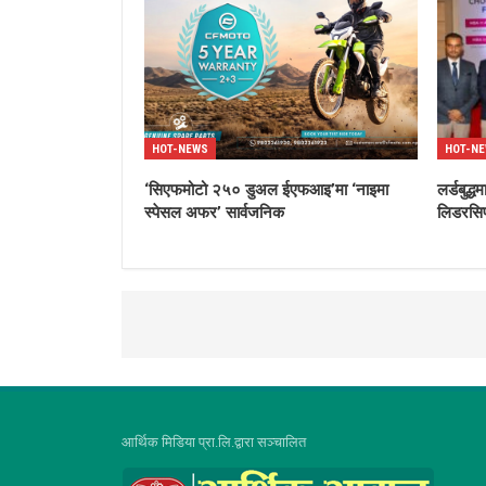
HOT-NEWS
HOT-N
‘सिएफमोटो २५० डुअल ईएफआइ’मा ‘नाइमा
लर्डबुद
स्पेसल अफर’ सार्वजनिक
लिडरसिप
आर्थिक मिडिया प्रा.लि.द्वारा सञ्चालित