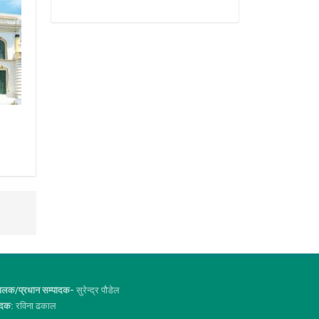
ालक/प्रधान सम्पादक-
सुरेन्द्र पौडेल
ादक:
रविना ढकाल