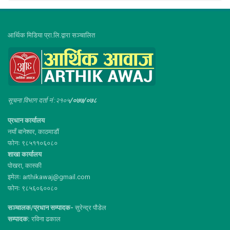
आर्थिक मिडिया प्रा.लि.द्वारा सञ्चालित
सूचना विभाग दर्ता नं :२१०५
/०७७/०७८
प्रधान कार्यालय
नयाँ बानेश्वर, काठमाडौं
फोनः ९८५११०६०८०
शाखा कार्यालय
पोखरा, कास्की
इमेलः arthikawaj@gmail.com
फोनः ९८५६०६००८०
सञ्चालक/प्रधान सम्पादक-
सुरेन्द्र पौडेल
सम्पादक:
रविना ढकाल