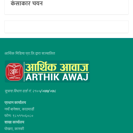
कंसाकार चयन
आर्थिक मिडिया प्रा.लि.द्वारा सञ्चालित
सूचना विभाग दर्ता नं :२१०५
/०७७/०७८
प्रधान कार्यालय
नयाँ बानेश्वर, काठमाडौं
फोनः ९८५११०६०८०
शाखा कार्यालय
पोखरा, कास्की