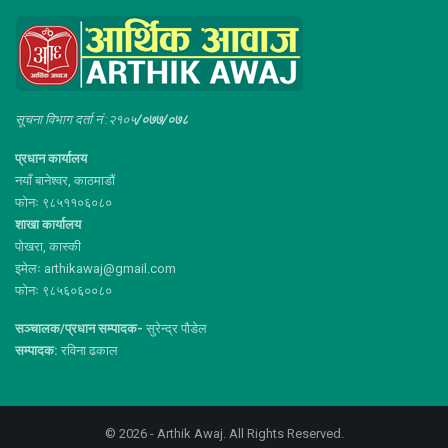
सूचना विभाग दर्ता नं :२१०५
/०७७/०७८
प्रधान कार्यालय
नयाँ बानेश्वर, काठमाडौं
फोनः ९८५११०६०८०
शाखा कार्यालय
पोखरा, कास्की
इमेलः arthikawaj@gmail.com
फोनः ९८५६०६००८०
सञ्चालक/प्रधान सम्पादक-
सुरेन्द्र पौडेल
सम्पादक:
रविना ढकाल
© 2026 - Arthik Awaj. All Rights Reserved.