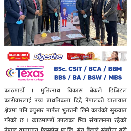
काठमाडौं । मुक्तिनाथ विकास बैंकले डिजिटल
कारोवारलाई उच्च प्राथमिकता दिदै नेपालको यातायात
क्षेत्रमा पनि क्युआर मार्फत भुक्तानी लिने कार्यको सुरुवात
गरेको छ । काठमाण्डौं उपत्यका भित्र संचालनमा रहेको
नेपाल यातायात ऐक्सप्रेस प्रा.लि. संग बैंकले संझौता गरी