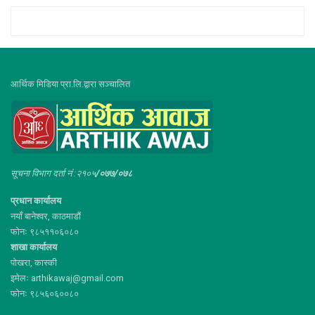
आर्थिक मिडिया प्रा.लि.द्वारा सञ्चालित
सूचना विभाग दर्ता नं :२१०५
/०७७/०७८
प्रधान कार्यालय
नयाँ बानेश्वर, काठमाडौं
फोनः ९८५११०६०८०
शाखा कार्यालय
पोखरा, कास्की
इमेलः arthikawaj@gmail.com
फोनः ९८५६०६००८०