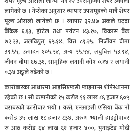
शेयर मूल्य ओरालो लाग्यो भने १२ उपसमूहको शेयर उकालो
लागेको छ । नेप्सेका अनुसार व्यापार उपसमूहको मात्रै शेयर
मूल्य ओरालो लागेको छ । व्यापार ३२.४७ अंकले घट्दा
बैंकिङ ६.१३, होटेल तथा पर्यटन ४३.१७, विकास बैंक
७२.२३, जलविद्युत् ६५.१४, वित्त ८९.२५, निर्जीवन बीमा
३९.५५, उत्पादन १०५.५४, अन्य ५५.५४, लघुवित्त ५३.९४,
जीवन बीमा ६७.३१, सामूहिक लगानी कोष ०.१४ र लगानी
०.३४ अङ्कले बढेको छ ।
कारोबारका आधारमा आइसिएफसी फाइनान्स शीर्षस्थानमा
रहेको छ । सो कम्पनीको १५ करोड ९१ लाख ८६ हजार ६०५
बराबरको कारोबार भयो । यस्तै, एनआइसी एसिया बैंक नौ
करोड ३५ लाख १८ हजार ८३४, अरुण भ्याली हाइड्रोपावर
रु आठ करोड ६४ लाख ६१ हजार ४००, युनाइटेड मोदी