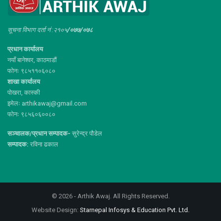
सूचना विभाग दर्ता नं :२१०५
/०७७/०७८
प्रधान कार्यालय
नयाँ बानेश्वर, काठमाडौं
फोनः ९८५११०६०८०
शाखा कार्यालय
पोखरा, कास्की
इमेलः arthikawaj@gmail.com
फोनः ९८५६०६००८०
सञ्चालक/प्रधान सम्पादक-
सुरेन्द्र पौडेल
सम्पादक:
रविना ढकाल
© 2026 - Arthik Awaj. All Rights Reserved.
Website Design:
Starnepal Infosys & Education Pvt. Ltd.