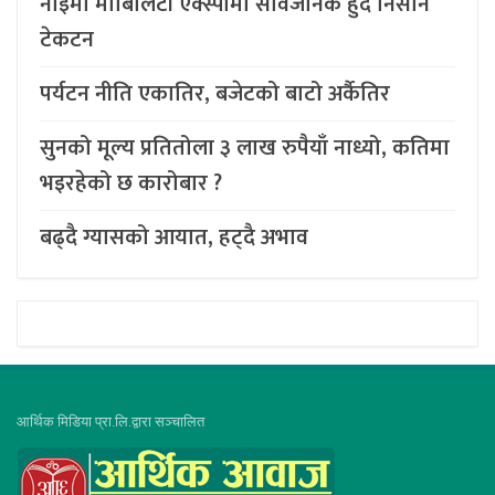
नाइमा मोबिलिटी एक्स्पोमा सार्वजनिक हुँदै निसान
टेकटन
पर्यटन नीति एकातिर, बजेटको बाटो अर्कैतिर
सुनको मूल्य प्रतितोला ३ लाख रुपैयाँ नाध्यो, कतिमा
भइरहेको छ कारोबार ?
बढ्दै ग्यासको आयात, हट्दै अभाव
आर्थिक मिडिया प्रा.लि.द्वारा सञ्चालित