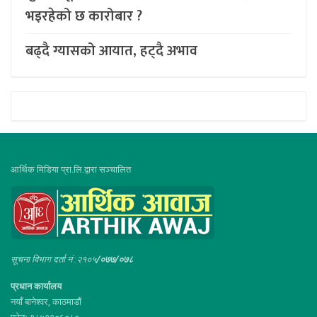
भइरहेको छ कारोबार ?
बढ्दै ग्यासको आयात, हट्दै अभाव
आर्थिक मिडिया प्रा.लि.द्वारा सञ्चालित
सूचना विभाग दर्ता नं :२१०५
/०७७/०७८
प्रधान कार्यालय
नयाँ बानेश्वर, काठमाडौं