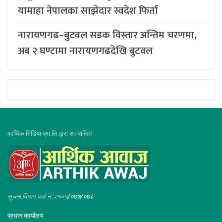
यामाहा नेपालका साझेदार स्वदेश फिर्ता
नारायणगढ–बुटवल सडक विस्तार अन्तिम चरणमा,
अब २ घण्टामा नारायणगढदेखि बुटवल
आर्थिक मिडिया प्रा.लि.द्वारा सञ्चालित
सूचना विभाग दर्ता नं :२१०५
/०७७/०७८
प्रधान कार्यालय