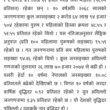
र १ करोड ४९ लाख ११ हजार ०२७ जना महिला (५१.०२
प्रतिशत) रहेका छन् । १० वर्षअघि २०६८ सालको
जनगणनामा कूल जनसङ्ख्या २ करोड ६४ लाख ९४ हजार
५०४ रहेकामा पुरुष र महिलाको हिस्सा क्रमशः ४८.५५ र
५१.५५ प्रतिशत रहेको थियो । यस नतिजाअनुसार लैङ्गिक
अनुपात (प्रति १०० महिलामा पुरूषको सङ्ख्या) ९५.५९
रहेको छ । गत जनगणनामा प्रति सय महिलामा पुरुषको
सङ्ख्या ९४.१६ रहेको थियो । कूल जनसङ्ख्या अघिल्लो
गणनाको तुलनामा २६ लाख ७० हजार २०७४ ले बढी हो ।
यसरी हेर्दा १० वर्षमा नेपालको जनसङ्ख्या १०.०८
प्रतिशतले बढेको देखिएको छ । विगत १० वर्षको सरदर
वार्षिक वृद्धिदर ०.९२ प्रतिशत रहेको र जुन अघिल्लो
जनगणनामा १.३५ प्रतिशत रहेको छ । यो देशको वृद्धिदर
पछिल्लो ८ दशककै न्यून वृद्धिदर हो ।