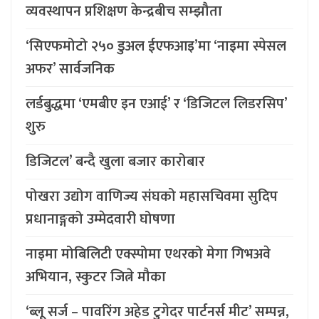
व्यवस्थापन प्रशिक्षण केन्द्रबीच सम्झौता
‘सिएफमोटो २५० डुअल ईएफआइ’मा ‘नाइमा स्पेसल
अफर’ सार्वजनिक
लर्डबुद्धमा ‘एमबीए इन एआई’ र ‘डिजिटल लिडरसिप’
शुरु
डिजिटल’ बन्दै खुला बजार कारोबार
पोखरा उद्योग वाणिज्य संघको महासचिवमा सुदिप
प्रधानाङ्गको उम्मेदवारी घोषणा
नाइमा मोबिलिटी एक्स्पोमा एथरको मेगा गिभअवे
अभियान, स्कुटर जित्ने मौका
‘ब्लू सर्ज – पावरिंग अहेड टुगेदर पार्टनर्स मीट’ सम्पन्न,