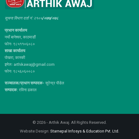
सूचना विभाग दर्ता नं :२१०५
/०७७/०७८
प्रधान कार्यालय
नयाँ बानेश्वर, काठमाडौं
फोनः ९८५११०६०८०
शाखा कार्यालय
पोखरा, कास्की
इमेलः arthikawaj@gmail.com
फोनः ९८५६०६००८०
सञ्चालक/प्रधान सम्पादक-
सुरेन्द्र पौडेल
सम्पादक:
रविना ढकाल
© 2026 - Arthik Awaj. All Rights Reserved.
Website Design:
Starnepal Infosys & Education Pvt. Ltd.