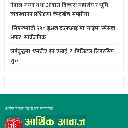
नेपाल जग्गा तथा आवास विकास महासंघ र भूमि
व्यवस्थापन प्रशिक्षण केन्द्रबीच सम्झौता
‘सिएफमोटो २५० डुअल ईएफआइ’मा ‘नाइमा स्पेसल
अफर’ सार्वजनिक
लर्डबुद्धमा ‘एमबीए इन एआई’ र ‘डिजिटल लिडरसिप’
शुरु
आर्थिक मिडिया प्रा.लि.द्वारा सञ्चालित