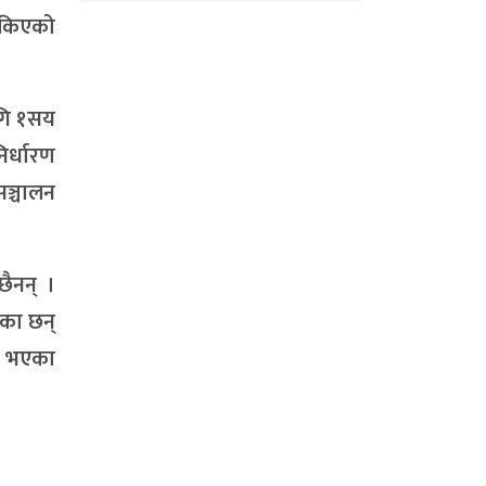
ोकिएको
ागि १सय
िर्धारण
ञ्चालन
ैनन् ।
एका छन्
क भएका