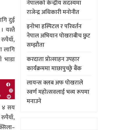
नेपालको केन्द्रीय सदस्यमा
राजेन्द्र अधिकारी मनोनीत
गि दुई
इनोभा हस्पिटल र परिवर्तन
 यस्तै
नेपाल अभियान पोखराबीच छुट
ुपैयाँ,
सम्झौता
का लागि
करदाता प्रोत्साहन उपहार
ँ भाडा
कार्यक्रममा माछापुच्छ्र्रे बैंक
लायन्स क्लब अफ पोखराले
स्वर्ण महोत्सवलाई भव्य रूपमा
मनाउने
र ४ सय
ुपैयाँ,
्सिला–