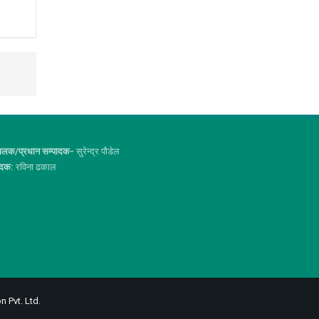
ालक/प्रधान सम्पादक-
सुरेन्द्र पौडेल
ादक:
रविना ढकाल
n Pvt. Ltd.