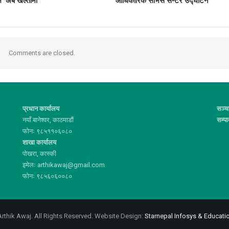
रम’ अब खल्तीमा
आधिकारिक सर्भिस सेन्टर उद्घाटन
Comments are closed.
प्रधान कार्यालय
सञ्च
नयाँ बानेश्वर, काठमाडौं
सम्प
फोनः ९८५११०६०८०
शाखा कार्यालय
पोखरा, कास्की
इमेलः arthikawaj@gmail.com
फोनः ९८५६०६००८०
rthik Awaj. All Rights Reserved.
Website Design:
Starnepal Infosys & Educatio