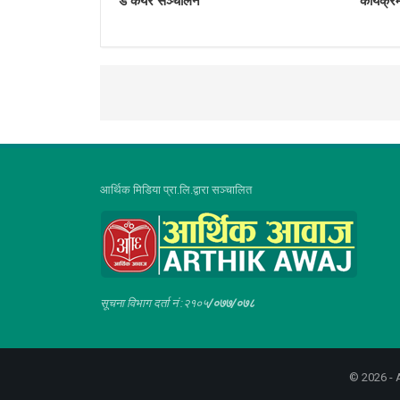
डे केयर सञ्चालन
कार्यक्
आर्थिक मिडिया प्रा.लि.द्वारा सञ्चालित
सूचना विभाग दर्ता नं :२१०५
/०७७/०७८
© 2026 - A