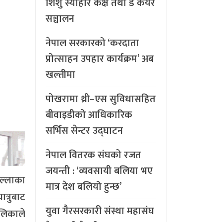
शिशु स्याहार कक्ष तथा डे केयर
सञ्चालन
नेपाल सरकारको ‘करदाता
प्रोत्साहन उपहार कार्यक्रम’ अब
खल्तीमा
पोखरामा थ्री–एस सुविधासहित
बीवाइडीको आधिकारिक
सर्भिस सेन्टर उद्घाटन
नेपाल वितरक संघको रजत
जयन्ती : ‘व्यवसायी बलिया भए
िल्लाका
मात्र देश बलियो हुन्छ’
त्रुबाट
युवा गैरसरकारी संस्था महासंघ
ालिकाले