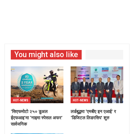
You might also like
HOT-NEWS
HOT-NEWS
‘सिएफमोटो २५० डुअल
लर्डबुद्धमा ‘एमबीए इन एआई’ र
ईएफआइ’मा ‘नाइमा स्पेसल अफर’
‘डिजिटल लिडरसिप’ शुरु
सार्वजनिक