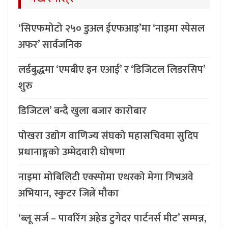
‘सिएफमोटो २५० डुअल ईएफआइ’मा ‘नाइमा स्पेसल
अफर’ सार्वजनिक
लर्डबुद्धमा ‘एमबीए इन एआई’ र ‘डिजिटल लिडरसिप’
शुरु
डिजिटल’ बन्दै खुला बजार कारोबार
पोखरा उद्योग वाणिज्य संघको महासचिवमा सुदिप
प्रधानाङ्गको उम्मेदवारी घोषणा
नाइमा मोबिलिटी एक्स्पोमा एथरको मेगा गिभअवे
अभियान, स्कुटर जित्ने मौका
‘ब्लू सर्ज – पावरिंग अहेड टुगेदर पार्टनर्स मीट’ सम्पन्न,