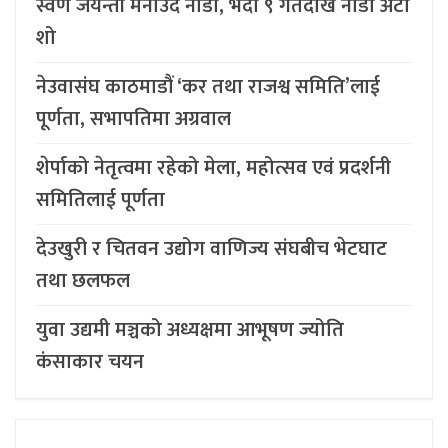
स्वर्ण जयन्ती मनाउँदै नाडा, भदौ ९ गतेदेखि नाडा अटो
शो
नेउवासंघ काठमाडौं ‘कर तथा राजश्व समिति’लाई
पूर्णता, सभापतिमा अग्रवाल
शेर्पाको नेतृत्वमा रहेको मेला, महोत्सव एवं प्रदर्शनी
समितिलाई पूर्णता
देउखुरी र चितवन उद्योग वाणिज्य संघबीच भेटघाट
तथा छलफल
युवा उद्यमी मञ्चको अध्यक्षमा आभूषण ज्योति
कंसाकार चयन