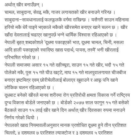
अर्थात् खीर बनाउँछन् ।
चामल, साबुदाना, सेवइ, मकै, गाजर लगायतको खीर बनाउने गरिन्छ ।
साबुदाना–सावधानालाई फलफूलकै वर्गमा राखिन्छ । यसैगरी साउन महिनामा
हरियो मकै धेरै पाइने भएकाले मकैको खीरसमेत बनाएर खाने चलन छ । खीर
खाँदा देवतालाई चढाएर खानुपर्छ भन्ने धार्मिक विश्वास रहिआएको छ ।
नेपाली बृहत् शब्दकोशले ‘दूधमा पकाइएको भात, दूधमा चामल, चिनी, मसला
आदि हाली पकाइएको स्वादिष्ठ खाद्य पदार्थ, पायस, तस्मै’ भनी खीरलाई
परिभाषित गरेको छ ।
नेपाली समाजमा असार १५ गते दहीच्यूरा, साउन १५ गते खीर, भदौ १५ गते
पोलेको मकै, पुस १५ गते घीउ खट्टे, माघ १५ गते मालपुवालगायत चीजबीज
बनाएर इष्टमित्र एवम् छोरीचेलीलाई बोलाएर खुवाउने र आफू पनि खाने
लौकिक चलन रहिआएको छ ।
दूधबाट बनेको खीरले मानव शरीरमा रोग प्रतिरोधी क्षमता विकास गर्ने राष्ट्रिय
दुग्ध विकास बोर्डले जनाएको छ । बोर्डको २०७७ साल फागुन १५ गते बसेको
बैठकले साउन १५ लाई खीर खाने दिन अर्थात् खीर दिवसका रुपमा मनाउने
निर्णय गरेको थियो ।
नेपालको खाद्य नियमावलीअनुसार मानक प्रशोधित दूधमा हुने तीन प्रतिशत
चिल्लो, ४ दशमलव ७ प्रतिशत ल्याक्टोज र ३ दशमलव ५ प्रतिशत