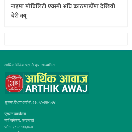
नाइमा मोबिलिटी एक्स्पो अघि काठमाडौंमा देखियो
चेरी क्यू
आर्थिक मिडिया प्रा.लि.द्वारा सञ्चालित
सूचना विभाग दर्ता नं :२१०५
/०७७/०७८
प्रधान कार्यालय
नयाँ बानेश्वर, काठमाडौं
फोनः ९८५११०६०८०