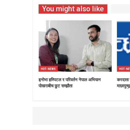
You might also like
HOT-NEWS
HOT-N
इनोभा हस्पिटल र परिवर्तन नेपाल अभियान
करदाता प
पोखराबीच छुट सम्झौता
माछापुच्छ्र