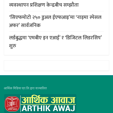
व्यवस्थापन प्रशिक्षण केन्द्रबीच सम्झौता
‘सिएफमोटो २५० डुअल ईएफआइ’मा ‘नाइमा स्पेसल
अफर’ सार्वजनिक
लर्डबुद्धमा ‘एमबीए इन एआई’ र ‘डिजिटल लिडरसिप’
शुरु
आर्थिक मिडिया प्रा.लि.द्वारा सञ्चालित