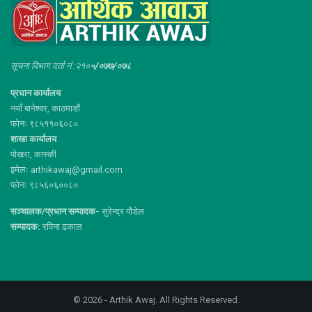
सूचना विभाग दर्ता नं :२१०५
/०७७/०७८
प्रधान कार्यालय
नयाँ बानेश्वर, काठमाडौं
फोनः ९८५११०६०८०
शाखा कार्यालय
पोखरा, कास्की
इमेलः arthikawaj@gmail.com
फोनः ९८५६०६००८०
सञ्चालक/प्रधान सम्पादक-
सुरेन्द्र पौडेल
सम्पादक:
रविना ढकाल
© 2026 - Arthik Awaj. All Rights Reserved.