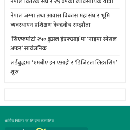
नेपाल वितरक संघ र २५ वर्षको व्यावसायिक यात्रा
नेपाल जग्गा तथा आवास विकास महासंघ र भूमि
व्यवस्थापन प्रशिक्षण केन्द्रबीच सम्झौता
‘सिएफमोटो २५० डुअल ईएफआइ’मा ‘नाइमा स्पेसल
अफर’ सार्वजनिक
लर्डबुद्धमा ‘एमबीए इन एआई’ र ‘डिजिटल लिडरसिप’
शुरु
आर्थिक मिडिया प्रा.लि.द्वारा सञ्चालित