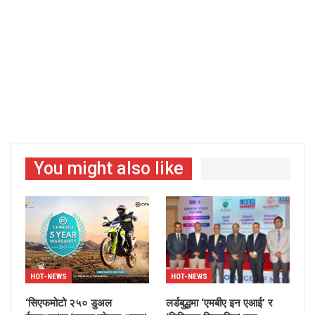
You might also like
HOT-NEWS
HOT-NEWS
‘सिएफमोटो २५० डुअल
लर्डबुद्धमा ‘एमबीए इन एआई’ र