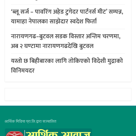
‘ब्लू सर्ज – पावरिंग अहेड टुगेदर पार्टनर्स मीट’ सम्पन्न,
यामाहा नेपालका साझेदार स्वदेश फिर्ता
नारायणगढ–बुटवल सडक विस्तार अन्तिम चरणमा,
अब २ घण्टामा नारायणगढदेखि बुटवल
यस्तो छ बिहीबारका लागि तोकिएको विदेशी मुद्राको
विनिमयदर
आर्थिक मिडिया प्रा.लि.द्वारा सञ्चालित