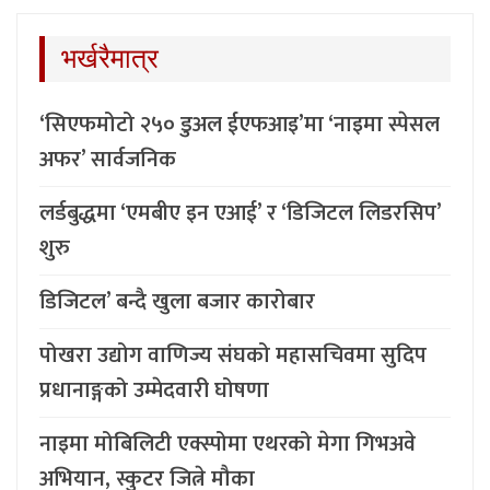
भर्खरैमात्र
‘सिएफमोटो २५० डुअल ईएफआइ’मा ‘नाइमा स्पेसल
अफर’ सार्वजनिक
लर्डबुद्धमा ‘एमबीए इन एआई’ र ‘डिजिटल लिडरसिप’
शुरु
डिजिटल’ बन्दै खुला बजार कारोबार
पोखरा उद्योग वाणिज्य संघको महासचिवमा सुदिप
प्रधानाङ्गको उम्मेदवारी घोषणा
नाइमा मोबिलिटी एक्स्पोमा एथरको मेगा गिभअवे
अभियान, स्कुटर जित्ने मौका