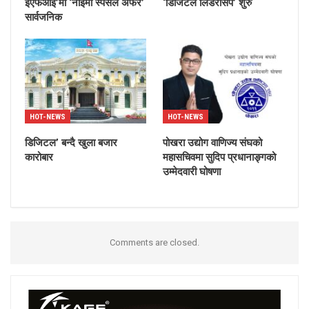
ईएफआइ’मा ‘नाइमा स्पेसल अफर’
‘डिजिटल लिडरसिप’ शुरु
सार्वजनिक
HOT-NEWS
HOT-NEWS
डिजिटल’ बन्दै खुला बजार
पोखरा उद्योग वाणिज्य संघको
कारोबार
महासचिवमा सुदिप प्रधानाङ्गको
उम्मेदवारी घोषणा
Comments are closed.