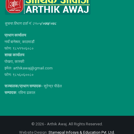
सूचना विभाग दर्ता नं :२१०५
/०७७/०७८
प्रधान कार्यालय
नयाँ बानेश्वर, काठमाडौं
फोनः ९८५११०६०८०
शाखा कार्यालय
पोखरा, कास्की
इमेलः arthikawaj@gmail.com
फोनः ९८५६०६००८०
सञ्चालक/प्रधान सम्पादक-
सुरेन्द्र पौडेल
सम्पादक:
रविना ढकाल
© 2026 - Arthik Awaj. All Rights Reserved.
Website Design:
Starnepal Infosys & Education Pvt. Ltd.