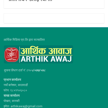
आर्थिक मिडिया प्रा.लि.द्वारा सञ्चालित
सूचना विभाग दर्ता नं :२१०५
/०७७/०७८
प्रधान कार्यालय
नयाँ बानेश्वर, काठमाडौं
फोनः ९८५११०६०८०
शाखा कार्यालय
पोखरा, कास्की
इमेलः arthikawaj@gmail.com