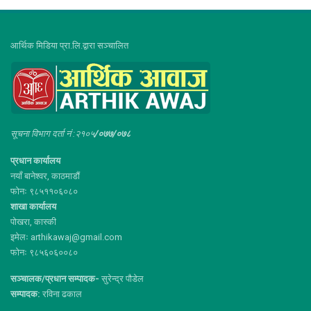
आर्थिक मिडिया प्रा.लि.द्वारा सञ्चालित
सूचना विभाग दर्ता नं :२१०५
/०७७/०७८
प्रधान कार्यालय
नयाँ बानेश्वर, काठमाडौं
फोनः ९८५११०६०८०
शाखा कार्यालय
पोखरा, कास्की
इमेलः arthikawaj@gmail.com
फोनः ९८५६०६००८०
सञ्चालक/प्रधान सम्पादक-
सुरेन्द्र पौडेल
सम्पादक:
रविना ढकाल