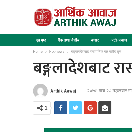
गृह पृष्ठ
बैंक तथा वित्तीय
बजार
अटो आवाज
Home
Hot-news
बङ्गलादेशबाट रासायनिक मल खरीद शुरु
बङ्गलादेशबाट र
२०७७ माघ २७ मङ्लबार मा
Arthik Aawaj
1