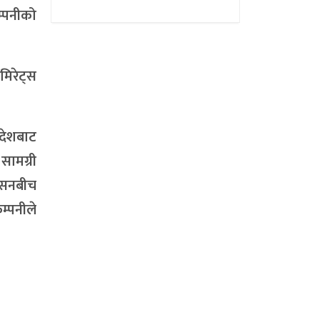
म्पनीको
मिरेट्स
ादेशबाट
ामग्री
अहसनबीच
म्पनीले