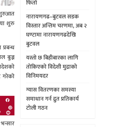
फिर्ता
शुरुआत
नारायणगढ–बुटवल सडक
ा शुरु
विस्तार अन्तिम चरणमा, अब २
घण्टामा नारायणगढदेखि
बुटवल
प्रबन्ध
ल बुज्न
यस्तो छ बिहीबारका लागि
लादेशको
तोकिएको विदेशी मुद्राको
विनिमयदर
ट गरेको
ग्यास वितरणका समस्या
समाधान गर्न द्रुत प्रतिकार्य
टोली गठन
 भन्सार