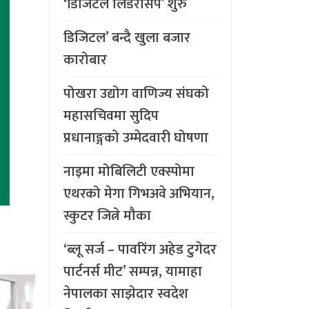
‘डिजिटल लिडरसिप’ शुरु
डिजिटल’ बन्दै खुला बजार
कारोबार
पोखरा उद्योग वाणिज्य संघको
महासचिवमा सुदिप
प्रधानाङ्गको उम्मेदवारी घोषणा
नाइमा मोबिलिटी एक्स्पोमा
एथरको मेगा गिभअवे अभियान,
स्कुटर जित्ने मौका
‘ब्लू सर्ज – पावरिंग अहेड टुगेदर
पार्टनर्स मीट’ सम्पन्न, यामाहा
नेपालका साझेदार स्वदेश