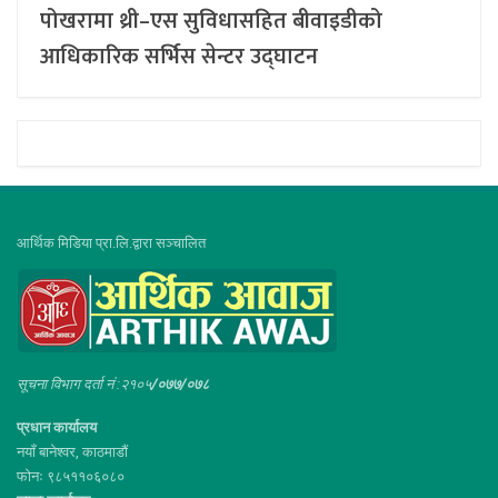
पोखरामा थ्री–एस सुविधासहित बीवाइडीको
आधिकारिक सर्भिस सेन्टर उद्घाटन
आर्थिक मिडिया प्रा.लि.द्वारा सञ्चालित
सूचना विभाग दर्ता नं :२१०५
/०७७/०७८
प्रधान कार्यालय
नयाँ बानेश्वर, काठमाडौं
फोनः ९८५११०६०८०