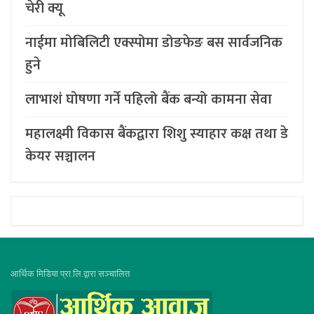
चेरी क्यू
नाईमा मोबिलिटी एक्स्पोमा डोङफेङ बस सार्वजनिक
हुने
लाभाशं घोषणा गर्ने पहिलो बैंक बन्यो कामना सेवा
महालक्ष्मी विकास बैंकद्वारा शिशु स्याहार कक्ष तथा डे
केयर सञ्चालन
आर्थिक मिडिया प्रा.लि.द्वारा सञ्चालित