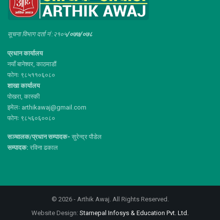
सूचना विभाग दर्ता नं :२१०५
/०७७/०७८
प्रधान कार्यालय
नयाँ बानेश्वर, काठमाडौं
फोनः ९८५११०६०८०
शाखा कार्यालय
पोखरा, कास्की
इमेलः arthikawaj@gmail.com
फोनः ९८५६०६००८०
सञ्चालक/प्रधान सम्पादक-
सुरेन्द्र पौडेल
सम्पादक:
रविना ढकाल
© 2026 - Arthik Awaj. All Rights Reserved.
Website Design:
Starnepal Infosys & Education Pvt. Ltd.