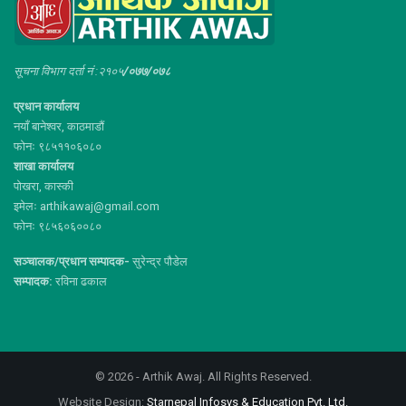
सूचना विभाग दर्ता नं :२१०५
/०७७/०७८
प्रधान कार्यालय
नयाँ बानेश्वर, काठमाडौं
फोनः ९८५११०६०८०
शाखा कार्यालय
पोखरा, कास्की
इमेलः arthikawaj@gmail.com
फोनः ९८५६०६००८०
सञ्चालक/प्रधान सम्पादक-
सुरेन्द्र पौडेल
सम्पादक:
रविना ढकाल
© 2026 - Arthik Awaj. All Rights Reserved.
Website Design:
Starnepal Infosys & Education Pvt. Ltd.