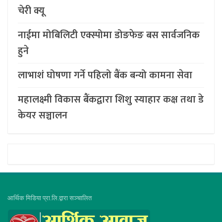
चेरी क्यू
नाईमा मोबिलिटी एक्स्पोमा डोङफेङ बस सार्वजनिक
हुने
लाभाशं घोषणा गर्ने पहिलो बैंक बन्यो कामना सेवा
महालक्ष्मी विकास बैंकद्वारा शिशु स्याहार कक्ष तथा डे
केयर सञ्चालन
आर्थिक मिडिया प्रा.लि.द्वारा सञ्चालित