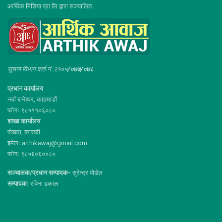
आर्थिक मिडिया प्रा.लि.द्वारा सञ्चालित
सूचना विभाग दर्ता नं :२१०५
/०७७/०७८
प्रधान कार्यालय
नयाँ बानेश्वर, काठमाडौं
फोनः ९८५११०६०८०
शाखा कार्यालय
पोखरा, कास्की
इमेलः arthikawaj@gmail.com
फोनः ९८५६०६००८०
सञ्चालक/प्रधान सम्पादक-
सुरेन्द्र पौडेल
सम्पादक:
रविना ढकाल