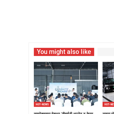
You might also like
HOT-NEWS
HOT-N
साइमेक्सद्वारा देशभर ‘बीवाईडी अपडेट टु केयर
नाइमा मो