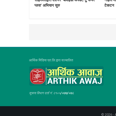
प्लस’ अभियान सुरु
टेकटन
आर्थिक मिडिया प्रा.लि.द्वारा सञ्चालित
सूचना विभाग दर्ता नं :२१०५
/०७७/०७८
© 2026 - A