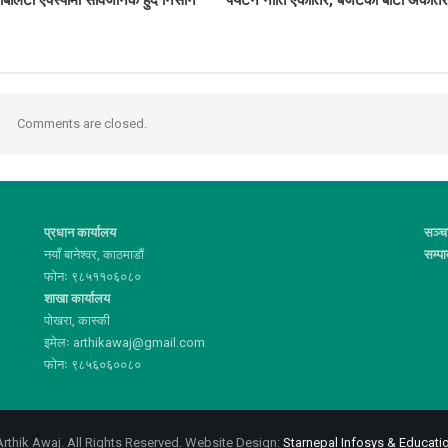
Comments are closed.
प्रधान कार्यालय
सञ्च
नयाँ बानेश्वर, काठमाडौं
सम्प
फोनः ९८५११०६०८०
शाखा कार्यालय
पोखरा, कास्की
इमेलः arthikawaj@gmail.com
फोनः ९८५६०६००८०
rthik Awaj. All Rights Reserved.
Website Design:
Starnepal Infosys & Educatio