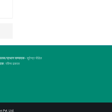
ालक/प्रधान सम्पादक-
सुरेन्द्र पौडेल
ादक:
रविना ढकाल
n Pvt. Ltd.