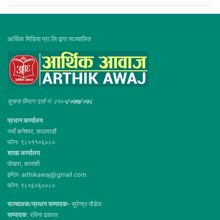
आर्थिक मिडिया प्रा.लि.द्वारा सञ्चालित
सूचना विभाग दर्ता नं :२१०५
/०७७/०७८
प्रधान कार्यालय
नयाँ बानेश्वर, काठमाडौं
फोनः ९८५११०६०८०
शाखा कार्यालय
पोखरा, कास्की
इमेलः arthikawaj@gmail.com
फोनः ९८५६०६००८०
सञ्चालक/प्रधान सम्पादक-
सुरेन्द्र पौडेल
सम्पादक:
रविना ढकाल