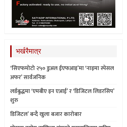
भर्खरैमात्र
‘सिएफमोटो २५० डुअल ईएफआइ’मा ‘नाइमा स्पेसल
अफर’ सार्वजनिक
लर्डबुद्धमा ‘एमबीए इन एआई’ र ‘डिजिटल लिडरसिप’
शुरु
डिजिटल’ बन्दै खुला बजार कारोबार