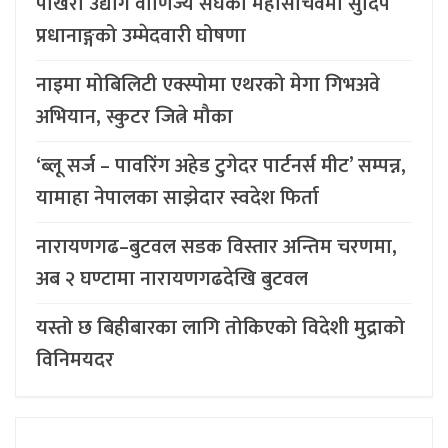
पोखरा उद्योग वाणिज्य संघको महासचिवमा सुदिप
प्रधानाङ्गको उम्मेदवारी घोषणा
नाइमा मोबिलिटी एक्स्पोमा एथरको मेगा गिभअवे
अभियान, स्कुटर जित्ने मौका
‘ब्लू सर्ज – पावरिंग अहेड टुगेदर पार्टनर्स मीट’ सम्पन्न,
यामाहा नेपालका साझेदार स्वदेश फिर्ता
नारायणगढ–बुटवल सडक विस्तार अन्तिम चरणमा,
अब २ घण्टामा नारायणगढदेखि बुटवल
यस्तो छ बिहीबारका लागि तोकिएको विदेशी मुद्राको
विनिमयदर