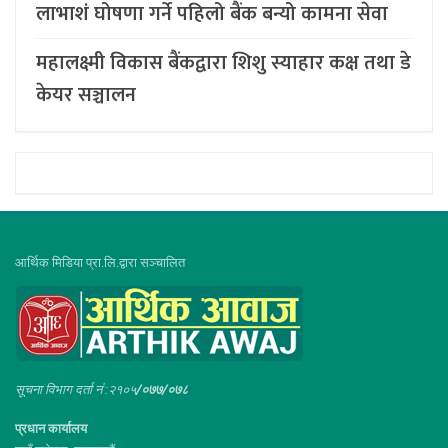
लाभाशं घोषणा गर्ने पहिलो बैंक बन्यो कामना सेवा
महालक्ष्मी विकास बैंकद्वारा शिशु स्याहार कक्ष तथा डे
केयर सञ्चालन
आर्थिक मिडिया प्रा.लि.द्वारा सञ्चालित
सूचना विभाग दर्ता नं :२१०५
/०७७/०७८
प्रधान कार्यालय