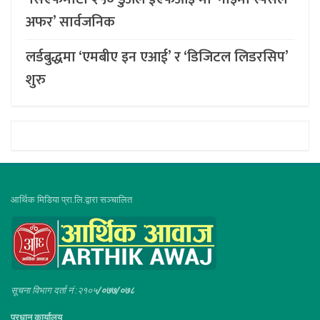
अफर’ सार्वजनिक
लर्डबुद्धमा ‘एमबीए इन एआई’ र ‘डिजिटल लिडरसिप’
शुरु
आर्थिक मिडिया प्रा.लि.द्वारा सञ्चालित
सूचना विभाग दर्ता नं :२१०५
/०७७/०७८
प्रधान कार्यालय