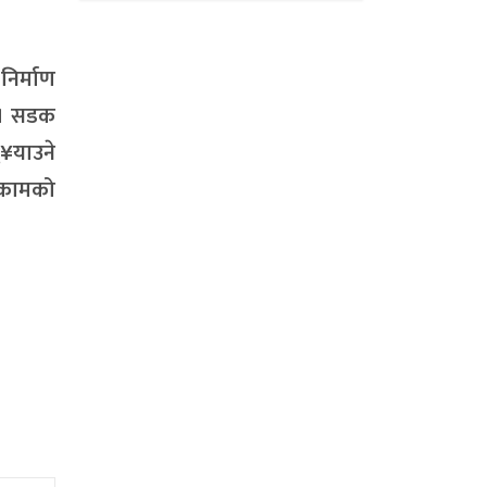
िर्माण
 । सडक
ु¥याउने
े कामको