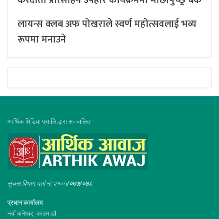
करदाता प्रोत्साहन उपहार कार्यक्रममा माछापुच्छ्र्रे बैंक
लायन्स क्लब अफ पोखराले स्वर्ण महोत्सवलाई भव्य
रूपमा मनाउने
आर्थिक मिडिया प्रा.लि.द्वारा सञ्चालित
सूचना विभाग दर्ता नं :२१०५
/०७७/०७८
प्रधान कार्यालय
नयाँ बानेश्वर, काठमाडौं