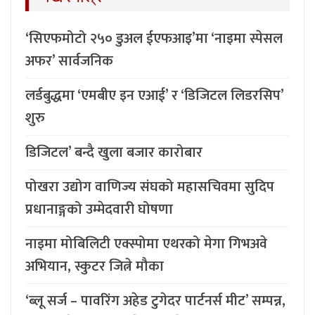
‘सिएफमोटो २५० डुअल ईएफआइ’मा ‘नाइमा स्पेसल
अफर’ सार्वजनिक
लर्डबुद्धमा ‘एमबीए इन एआई’ र ‘डिजिटल लिडरसिप’
शुरु
डिजिटल’ बन्दै खुला बजार कारोबार
पोखरा उद्योग वाणिज्य संघको महासचिवमा सुदिप
प्रधानाङ्गको उम्मेदवारी घोषणा
नाइमा मोबिलिटी एक्स्पोमा एथरको मेगा गिभअवे
अभियान, स्कुटर जित्ने मौका
‘ब्लू सर्ज – पावरिंग अहेड टुगेदर पार्टनर्स मीट’ सम्पन्न,