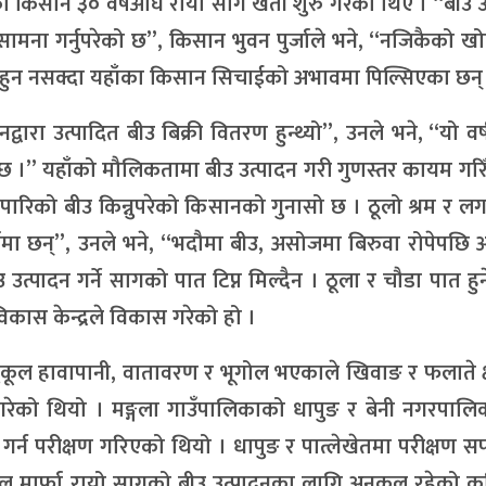
ँका किसान ३० वर्षअघि रायो साग खेती शुरु गरेका थिए । “बीउ 
मना गर्नुपरेको छ”, किसान भुवन पुर्जाले भने, “नजिकैको ख
माण हुन नसक्दा यहाँका किसान सिचाईको अभावमा पिल्सिएका छन्
रा उत्पादित बीउ बिक्री वितरण हुन्थ्यो”, उनले भने, “यो वर
छ ।” यहाँको मौलिकतामा बीउ उत्पादन गरी गुणस्तर कायम गरि
ारिको बीउ किन्नुपरेको किसानको गुनासो छ । ठूलो श्रम र ल
कामा छन्”, उनले भने, “भदौमा बीउ, असोजमा बिरुवा रोपेपछि
त्पादन गर्ने सागको पात टिप्न मिल्दैन । ठूला र चौडा पात हुने
िकास केन्द्रले विकास गरेको हो ।
कूल हावापानी, वातावरण र भूगोल भएकाले खिवाङ र फलाते क्ष
 गरेको थियो । मङ्गला गाउँपालिकाको धापुङ र बेनी नगरपाल
 गर्न परीक्षण गरिएको थियो । धापुङ र पात्लेखेतमा परीक्षण 
मार्फा रायो सागको बीउ उत्पादनका लागि अनुकूल रहेको कृष