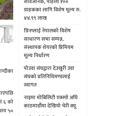
सार्वजनिक, पहिलो १००
ग्राहकका लागि विशेष मूल्य रु.
४४.९९ लाख
ग्रिनप्लाई नेपालको विशेष
साधारण सभा सम्पन्न,
संस्थापक शेयरको प्रिमियम
मूल्य निर्धारण
पोउवा संघद्वारा देउखुरी उवा
ाग्दीका
संघको प्रतिनिधिमण्डलाई
स्वागत
नपाएपछि
नाइमा मोबिलिटी एक्स्पो अघि
नं ६ को
काठमाडौंमा देखियो चेरी क्यू
७ सय ५०