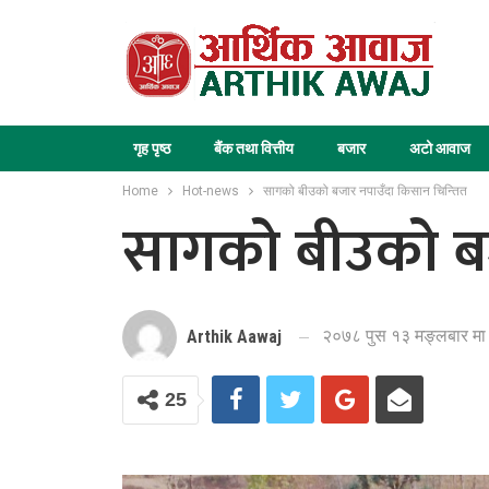
गृह पृष्ठ
बैंक तथा वित्तीय
बजार
अटो आवाज
Home
Hot-news
सागको बीउको बजार नपाउँदा किसान चिन्तित
सागको बीउको बज
२०७८ पुस १३ मङ्लबार मा
Arthik Aawaj
25