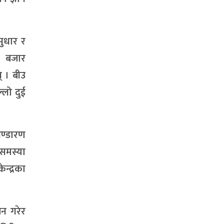
सुधार र
र बजार
् । बीउ
्लो दुई
भण्डारण
 समस्या
्द्रका
न गरेर