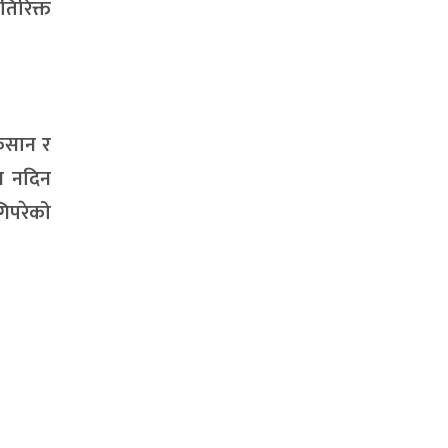
िरिक्त
किसान र
ुन नदिन
गिपरेको