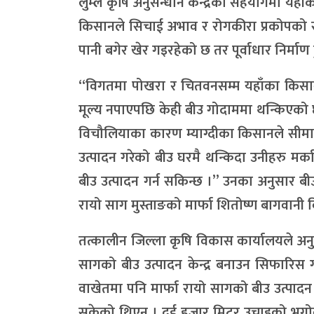
लुम्ले कृषि अनुसन्धान केन्द्रको सहयोगमा यहा
किसानले सिचाई अभाव र रोगकीरा प्रकोपको सा
पानी बगेर खेर गइरहेको छ तर पूर्वाधार निर्
“विगतमा पोखरा र चितवनसम्म यहाँका किसानद्वा
मूल्य नपाएपछि केही बीउ गोदाममा थन्किएको 
विचौलियाका कारण म्याग्दीका किसानले सीमाप
उत्पादन गरेको बीउ घरमै थन्किदा उनीहरु मर्
बीउ उत्पादन गर्न सकिन्छ ।” उनका अनुसार बीउ उ
रायो साग मुस्ताङको मार्फा शितोष्ण बागवानी व
तत्कालीन जिल्ला कृषि विकास कार्यालयले अनु
सागको बीउ उत्पादन केन्द्र बनाउन सिफारिस
वाखेतमा पनि मार्फा रायो सागको बीउ उत्पादन
सकेको थिएन । दुई हजार मिटर उचाइको भूगोल 