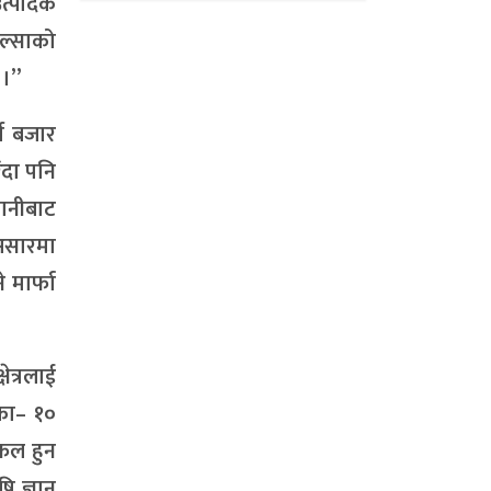
उत्पादक
ोल्साको
 ।”
्ष बजार
ँदा पनि
गानीबाट
 असारमा
 मार्फा
ेत्रलाई
िका– १०
सफल हुन
ि ज्ञान