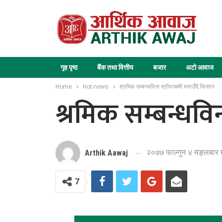
गृह पृष्ठ
बैंक तथा वित्तीय
बजार
अटो आवाज
Home
Hot-news
श्रमिक सम्बन्धविना श्रीपञ्चमी मनाउँदै किसान
श्रमिक सम्बन्धविन
२०७७ फाल्गुन ४ मङ्लबार 
Arthik Aawaj
7