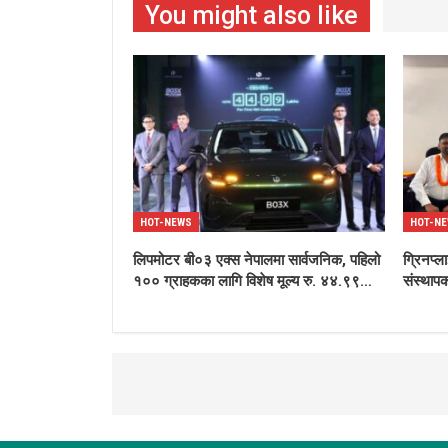
You might also like
HOT-NEWS
HOT-N
लिपमोटर बी०३ एक्स नेपालमा सार्वजनिक, पहिलो
ग्रिनप्ल
१०० ग्राहकका लागि विशेष मूल्य रु. ४४.९९…
संस्थापक