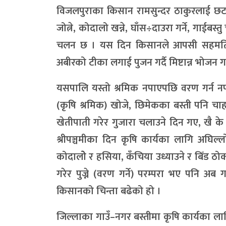
विजलपुराका किसान रामसुन्दर ठाकुरलाई छटप
जोत्ने, कोदालो खन्ने, घाँस÷दाउरा गर्ने, गाईबस्त
चलन छ । यस दिन किसानले आपसी सहमतिमा ए
अबीरको टीका लगाई पुजन गर्दै मिष्टान्न भोजन 
यसपालि यस्तो श्रमिक नपाएपछि वरण गर्न 
(कृषि श्रमिक) खोजे, छिमेकका बस्ती पनि चाहारे
खेतीपाती गरेर गुजारा चलाउने दिन गए, खै के ग
श्रीपञ्चमीका दिन कृषि कार्यका लागि अघिल्
कोदालोे र हसिया, कँचिया उध्याउने र बिँड ठोक्न
गरेर पुज्ने (वरण गर्ने) परम्परा भए पनि अ
किसानको चिन्ता बढेको हो ।
जिल्लाका गाउँ–नगर बस्तीमा कृषि कार्यका 