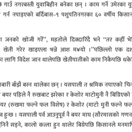
ाउँ नगरबस्ती युवाबिहीन बनेका छन् । काम गर्ने उमेरका यु
रण गर्न नपाइएको बर्दिबास–९ पशुपतिनगरका ६० वर्षीय किसान म
जनको खोजी गरेँ”, महतोले दिक्दारिँदै भने “तर कहीँ भेट
ब खेती गरेर खाइएला भन्ने आश म¥यो ।”पछिल्लो एक 
ीका लागि विदेश जान थालेपछि खेतीपातीको काम निकैपछि धक
बारी बाँझै बस्न थालेका छन् । यसपाली त श्रमिक नपाएको चिन्त
बयर पहिले नै रुखबाट झरेका र केशोर माटोमुनी नै बिग्रिएक
मा बयर (रुखमा फल्ने फल विशेष) र केशोर (माटो मुनी फल्ने फ
व हुन्छ । यसपाली पर्व आउनुपूर्व नै बयर माघ (सौरमासको गणन
मुनिनै सड्ने, कालो कत्ला हुन थालेर बिग्रेपछि किसानले मन