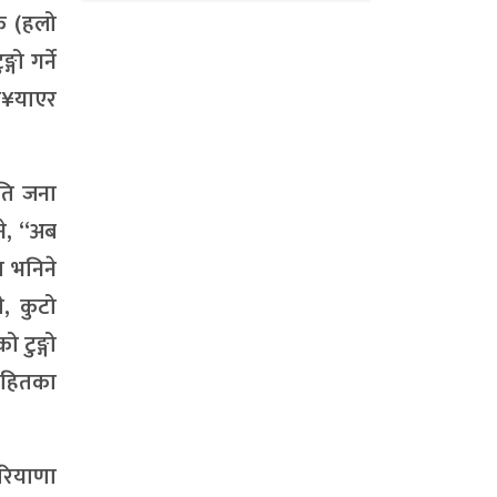
िक (हलो
गो गर्ने
ि¥याएर
ति जना
ने, “अब
त भनिने
े, कुटो
 टुङ्गो
रसहितका
हरियाणा