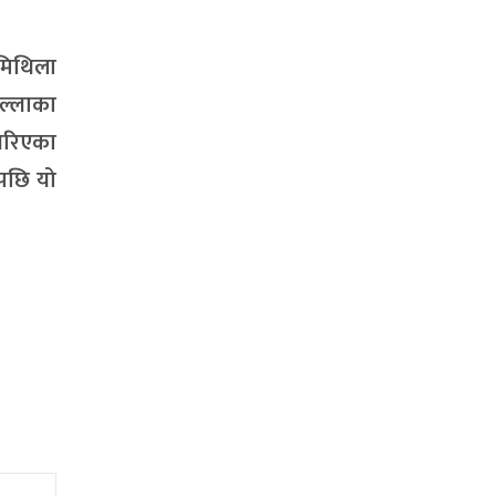
 मिथिला
िल्लाका
 गरिएका
ेपछि यो