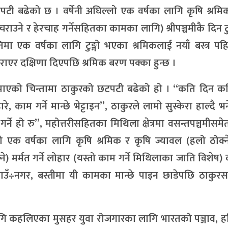
टी बढेको छ । वर्षेनी अघिल्लो एक वर्षका लागि कृषि श्रम
ु चराउने र हेरचाह गर्नेसहितका कामका लागि) श्रीपञ्चमीकै दिन टुङ्
क वर्षका लागि टुङ्गो भएका श्रमिकलाई नयाँ बस्त्र पह
गराएर दक्षिणा दिएपछि श्रमिक बरण पक्का हुन्छ ।
नपाएको चिन्तामा ठाकुरको छटपटी बढेको हो । “कति दिन क
, काम गर्ने मान्छे भेट्टाइन”, ठाकुरले लामो सुस्केरा हाल्दै भ
र्ने हो रु”, महोत्तरीसहितका मिथिला क्षेत्रमा वसन्तपञ्चमीसमे
लो एक वर्षका लागि कृषि श्रमिक र कृषि ज्यावल (हलो ठोक्न
े) मर्मत गर्ने लोहार (यस्तो काम गर्ने मिथिलाका जाति विशेष) को
ब गाउँ÷नगर, बस्तीमा यी कामका मान्छे पाइन छाडेपछि ठाकु
लागि कहलिएका मुसहर युवा रोजगारका लागि भारतको पञ्जाव, 