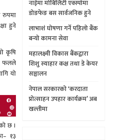
नाईमा मोबिलिटी एक्स्पोमा
डोङफेङ बस सार्वजनिक हुने
य रुपमा
षा हुने
लाभाशं घोषणा गर्ने पहिलो बैंक
बन्यो कामना सेवा
यो कृषि
महालक्ष्मी विकास बैंकद्वारा
ो फलले
शिशु स्याहार कक्ष तथा डे केयर
लागि यो
सञ्चालन
नेपाल सरकारको ‘करदाता
प्रोत्साहन उपहार कार्यक्रम’ अब
खल्तीमा
एको छ ।
का– १३