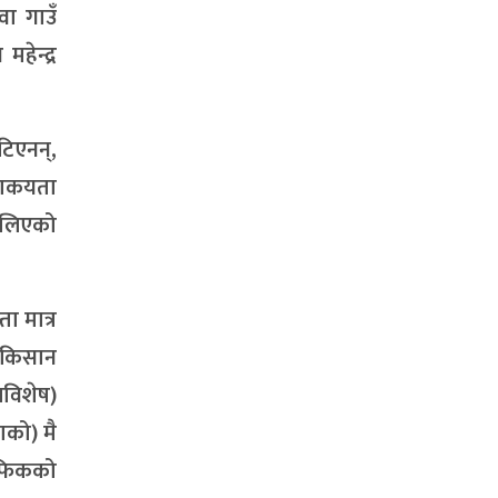
वा गाउँ
हेन्द्र
िएनन्,
दशकयता
ेलिएको
ा मात्र
ो किसान
लविशेष)
ाको) मै
माफिकको