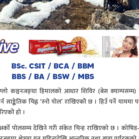
अग्लो कञ्चनजङ्घा हिमालको आधार शिविर (बेस क्याम्पसम्म) 
र्न साङ्केतिक चिह्न ‘स्नो पोल’ राखिएकोे छ । हिउँ पर्ने याममा प
रिएकोे हो ।
 अर्को पोलसम्म देखिने गरी संकेत चिन्ह राखिएको छ । कोभि
ञ्चनजङ्घा क्षेत्रमा गत महिनादेखि आन्तरिक तथा बाह्य पर्यटक