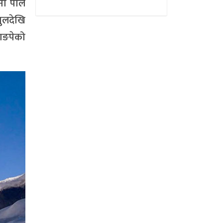
नो पोल
पुलदेखि
पाङपेको