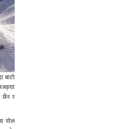
दा बाटो
चनजङ्घा
ो छैन र
्ता पोल