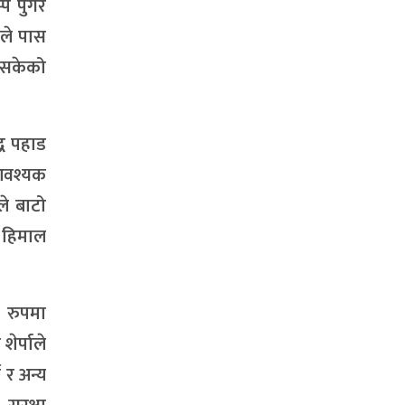
प पुगेर
ेले पास
 नसकेको
्ध पहाड
 आवश्यक
ले बाटो
र हिमाल
 रुपमा
ेर्पाले
 र अन्य