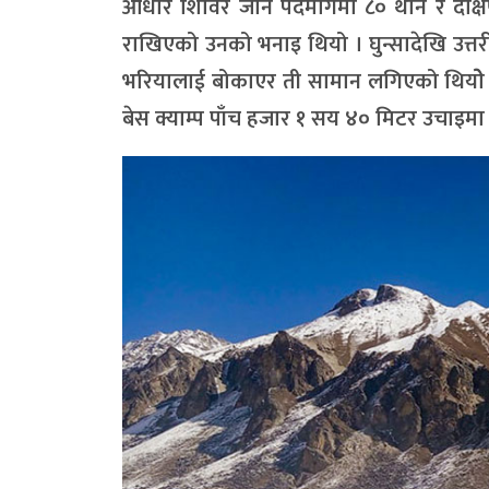
आधार शिविर जाने पदर्मागमा ८० थान र दक्ष
राखिएको उनको भनाइ थियो । घुन्सादेखि उत्तरी
भरियालाई बोकाएर ती सामान लगिएको थियोे । 
बेस क्याम्प पाँच हजार १ सय ४० मिटर उचाइमा 