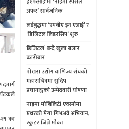
ईएफआइ’मा ‘नाइमा स्पेसल
अफर’ सार्वजनिक
लर्डबुद्धमा ‘एमबीए इन एआई’ र
‘डिजिटल लिडरसिप’ शुरु
डिजिटल’ बन्दै खुला बजार
कारोबार
पोखरा उद्योग वाणिज्य संघको
महासचिवमा सुदिप
पदमार्ग
प्रधानाङ्गको उम्मेदवारी घोषणा
र्यटकले
नाइमा मोबिलिटी एक्स्पोमा
एथरको मेगा गिभअवे अभियान,
ड–१९ का
स्कुटर जित्ने मौका
को आगमन