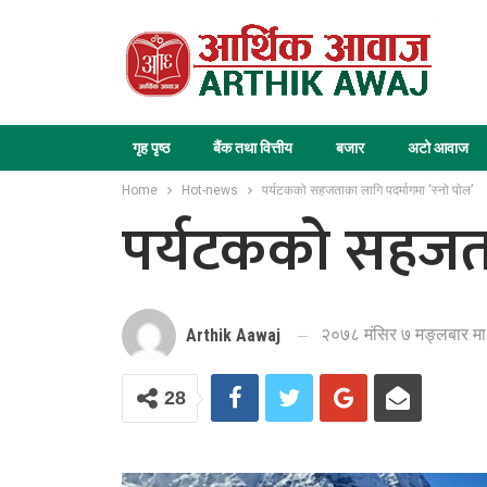
गृह पृष्ठ
बैंक तथा वित्तीय
बजार
अटो आवाज
Home
Hot-news
पर्यटकको सहजताका लागि पदर्मागमा ‘स्नो पोल’
पर्यटकको सहजताक
२०७८ मंसिर ७ मङ्लबार मा
Arthik Aawaj
28