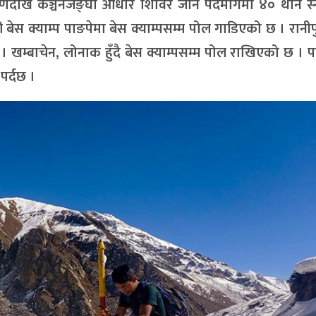
िणदेखि कञ्चनजङ्घा आधार शिविर जाने पदमार्गमा ४० थान स्
 बेस क्याम्प पाङपेमा बेस क्याम्पसम्म पोल गाडिएको छ । रानी
खम्बाचेन, लोनाक हुँदै बेस क्याम्पसम्म पोल राखिएको छ । 
पर्दछ ।