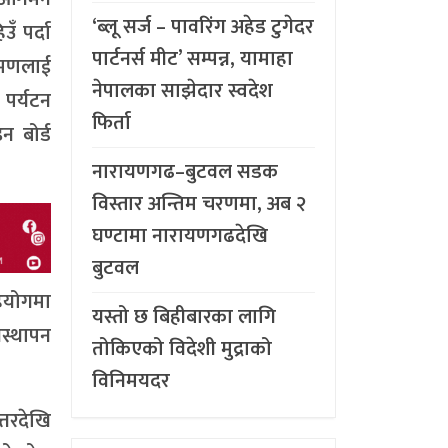
‘ब्लू सर्ज – पावरिंग अहेड टुगेदर
ँ पर्दा
पार्टनर्स मीट’ सम्पन्न, यामाहा
्रमणलाई
नेपालका साझेदार स्वदेश
 पर्यटन
फिर्ता
 बोर्ड
नारायणगढ–बुटवल सडक
विस्तार अन्तिम चरणमा, अब २
घण्टामा नारायणगढदेखि
बुटवल
सहयोगमा
यस्तो छ बिहीबारका लागि
वस्थापन
तोकिएको विदेशी मुद्राको
विनिमयदर
्तरदेखि