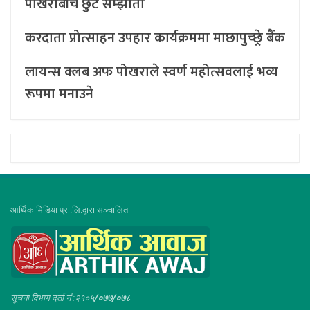
पोखराबीच छुट सम्झौता
करदाता प्रोत्साहन उपहार कार्यक्रममा माछापुच्छ्र्रे बैंक
लायन्स क्लब अफ पोखराले स्वर्ण महोत्सवलाई भव्य
रूपमा मनाउने
आर्थिक मिडिया प्रा.लि.द्वारा सञ्चालित
सूचना विभाग दर्ता नं :२१०५
/०७७/०७८